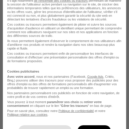
Il s'agit notamment
de l'ensemble des cookies ou traceurs
permettant de maintenir
la session de l'utilisateur active pendant sa navigation sur le site, de stocker des
Voir l’offre
informations temporaires telles que les préférences des utilisateurs, les annonces
il y a 28 jours
ou les offres vues, gérer les processus d'identification de l'utilisateur, vérifier s'il
est connecté ou non, et plus globalement garantir la sécurité du site web en
détectant les tentatives d'accès frauduleux ou les violations de sécurité.
Ces cookies ou traceurs permettent également de piloter et suivre les sources
d'acquisition d'audience en utilisant un identifiant unique permettant de comprendre
comment nos utilisateurs naviguent sur nos sites et nos applications en fonction
des différentes sources de trafic.
Ils nous permettent également d’observer le comportement de nos utilisateurs afin
d'améliorer nos produits et rendre la navigation dans nos sites beaucoup plus
rapide et fluide.
Technicien Diagnostic Automobile 31
Ces cookies ou traceurs permettent enfin de personnaliser les interfaces de
consultation et d'effectuer une présentation personnalisée des offres d'emploi ou
H/F
de formations proposées.
RÉSEAU TALENTS
Super recruteur
Cookies publicitaires
Avec votre accord
, nous et nos partenaires (Facebook,
Google Ads
, Critéo,
Bing,) pouvons utiliser des traceurs pour vous proposer des publicités pour des
Toulouse - 31
CDI
offres d’emploi ou des offres de formations personnalisés afin d’augmenter vos
probabilités de trouver rapidement un emploi ou une formation.
Nos partenaires personnalisent ces publicités en fonction de votre navigation, de
votre profil et de vos centres d’intérêt.
Voir l’offre
il y a 19 jours
Vous pouvez à tout moment
paramétrer vos choix
ou
retirer votre
consentement
en cliquant sur le lien "
Gérer les traceurs
" en bas de page.
Pour en savoir plus, consultez notre
Politique de confidentialité
et notre
Politique relative aux cookies
.