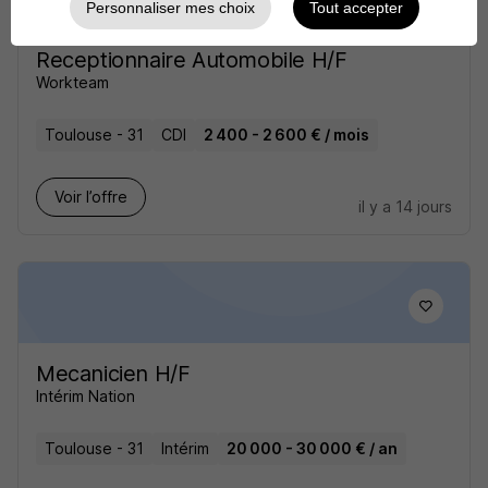
Personnaliser mes choix
Tout accepter
Receptionnaire Automobile H/F
Workteam
Toulouse - 31
CDI
2 400 - 2 600 € / mois
Voir l’offre
il y a 14 jours
Mecanicien H/F
Intérim Nation
Toulouse - 31
Intérim
20 000 - 30 000 € / an