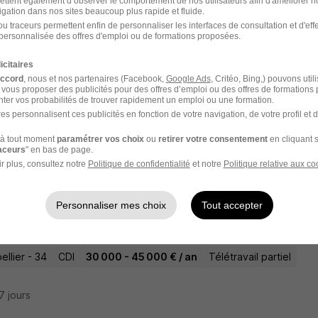
ettent également d’observer le comportement de nos utilisateurs afin d'améliorer no
igation dans nos sites beaucoup plus rapide et fluide.
u traceurs permettent enfin de personnaliser les interfaces de consultation et d'eff
personnalisée des offres d'emploi ou de formations proposées.
teur Sénior H/F
ch
icitaires
accord
, nous et nos partenaires (Facebook,
Google Ads
, Critéo, Bing,) pouvons util
 vous proposer des publicités pour des offres d’emploi ou des offres de formations
llier - 34
CDI
33 000 - 40 000 € / an
ter vos probabilités de trouver rapidement un emploi ou une formation.
es personnalisent ces publicités en fonction de votre navigation, de votre profil et 
21 jours
à tout moment
paramétrer vos choix
ou
retirer votre consentement
en cliquant s
raceurs
" en bas de page.
r plus, consultez notre
Politique de confidentialité
et notre
Politique relative aux co
teur Externe -Beaux Dossiers - 35K€ à 
Personnaliser mes choix
Tout accepter
Super recruteur
llier - 34
CDI
30 000 - 45 000 € / an
Télétravail partiel
27 jours