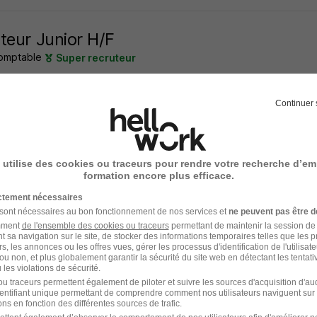
teur Junior H/F
omptable
Super recruteur
llier - 34
CDI
30 000 - 33 000 € / an
Continuer 
2 jours
 utilise des cookies ou traceurs pour rendre votre recherche d’em
formation encore plus efficace.
teur Junior H/F
ictement nécessaires
 sont nécessaires au bon fonctionnement de nos services et
ne peuvent pas être d
omptable
Super recruteur
amment
de l'ensemble des cookies ou traceurs
permettant de maintenir la session de l
t sa navigation sur le site, de stocker des informations temporaires telles que les 
rs, les annonces ou les offres vues, gérer les processus d'identification de l'utilisateur,
llier - 34
CDI
30 000 - 35 000 € / an
ou non, et plus globalement garantir la sécurité du site web en détectant les tentati
les violations de sécurité.
u traceurs permettent également de piloter et suivre les sources d'acquisition d'a
10 jours
identifiant unique permettant de comprendre comment nos utilisateurs naviguent sur 
ns en fonction des différentes sources de trafic.