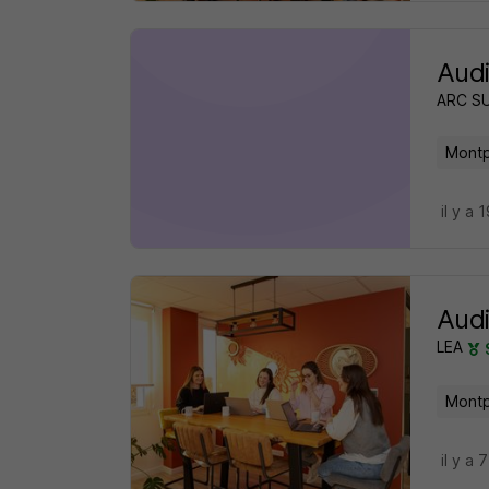
Audi
ARC SU
Montpe
il y a 
Audi
LEA
Montpe
il y a 