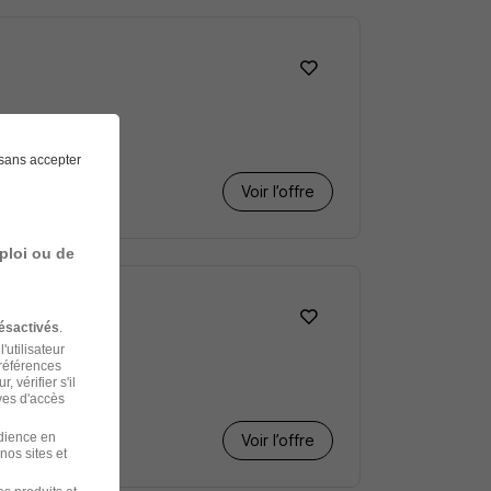
sans accepter
Voir l’offre
ploi ou de
ésactivés
.
'utilisateur
préférences
 vérifier s'il
ves d'accès
udience en
Voir l’offre
nos sites et