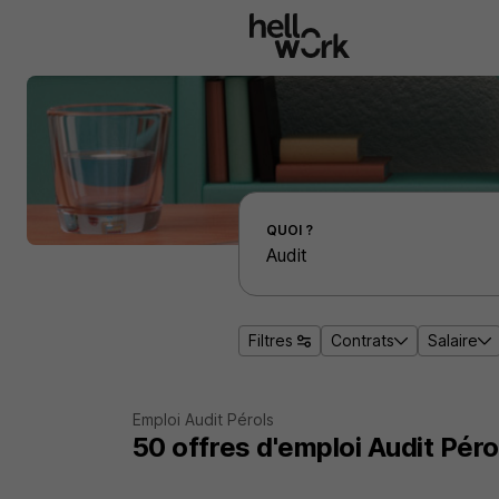
Aller au contenu principal
Effectuer une recherche d'emploi par localité
QUOI ?
Filtres
Contrats
Salaire
Emploi Audit Pérols
50
offres d'emploi
Audit Péro