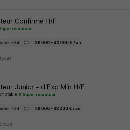
teur Confirmé H/F
Super recruteur
llier - 34
CDI
36 000 - 40 000 € / an
11 jours
teur Junior - d'Exp Min H/F
omptable
Super recruteur
llier - 34
CDI
28 000 - 33 000 € / an
10 jours