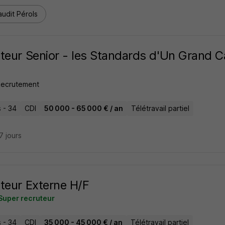
udit Pérols
teur Senior - les Standards d'Un Grand Cab
Recrutement
 - 34
CDI
50 000 - 65 000 € / an
Télétravail partiel
27 jours
teur Externe H/F
Super recruteur
 - 34
CDI
35 000 - 45 000 € / an
Télétravail partiel