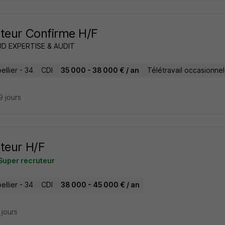
teur Confirme H/F
D EXPERTISE & AUDIT
llier - 34
CDI
35 000 - 38 000 € / an
Télétravail occasionnel
19 jours
teur H/F
Super recruteur
llier - 34
CDI
38 000 - 45 000 € / an
7 jours