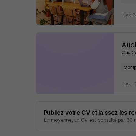
il y a 
Audi
Club C
Montpe
il y a 
Publiez votre CV et laissez les r
En moyenne, un CV est consulté par 30 re