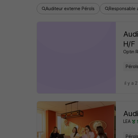
Auditeur externe Pérols
Responsable a
Audi
H/F
Optin 
Pérols
il y a 
Audi
LEA
Pérols