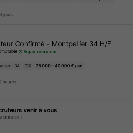
26 jours
teur Confirmé - Montpellier 34 H/F
omptable
Super recruteur
llier - 34
CDI
35 000 - 40 000 € / an
12 heures
ecruteurs venir à vous
cruteurs !