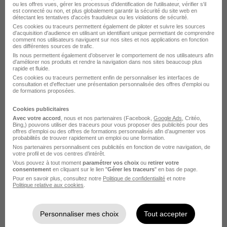
ou les offres vues, gérer les processus d'identification de l'utilisateur, vérifier s'il
est connecté ou non, et plus globalement garantir la sécurité du site web en
détectant les tentatives d'accès frauduleux ou les violations de sécurité.
Ces cookies ou traceurs permettent également de piloter et suivre les sources
d'acquisition d'audience en utilisant un identifiant unique permettant de comprendre
comment nos utilisateurs naviguent sur nos sites et nos applications en fonction
des différentes sources de trafic.
Ils nous permettent également d’observer le comportement de nos utilisateurs afin
Architecte - Développement Ibmi - Os
d'améliorer nos produits et rendre la navigation dans nos sites beaucoup plus
rapide et fluide.
- 400 H/F
Ces cookies ou traceurs permettent enfin de personnaliser les interfaces de
consultation et d'effectuer une présentation personnalisée des offres d'emploi ou
Guarani
Super recruteur
de formations proposées.
Cookies publicitaires
Nantes - 44
CDI
70 000 - 77 000 € / an
Avec votre accord
, nous et nos partenaires (Facebook,
Google Ads
, Critéo,
Bing,) pouvons utiliser des traceurs pour vous proposer des publicités pour des
Télétravail occasionnel
offres d’emploi ou des offres de formations personnalisés afin d’augmenter vos
probabilités de trouver rapidement un emploi ou une formation.
Nos partenaires personnalisent ces publicités en fonction de votre navigation, de
votre profil et de vos centres d’intérêt.
Voir l’offre
il y a 18 jours
Vous pouvez à tout moment
paramétrer vos choix
ou
retirer votre
consentement
en cliquant sur le lien "
Gérer les traceurs
" en bas de page.
Pour en savoir plus, consultez notre
Politique de confidentialité
et notre
Politique relative aux cookies
.
Personnaliser mes choix
Tout accepter