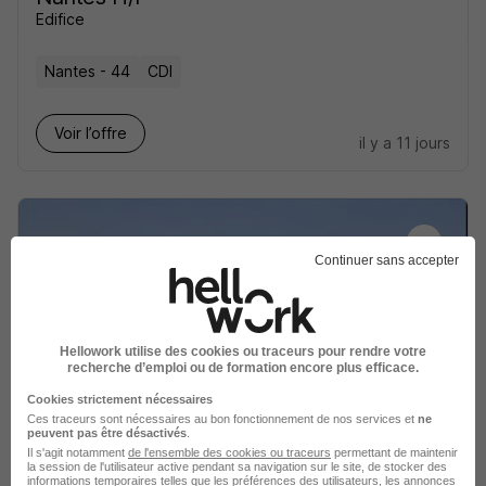
Edifice
Nantes - 44
CDI
Voir l’offre
il y a 11 jours
Continuer sans accepter
Dessinateur Projeteur H/F
Nantes Métropole
Hellowork utilise des cookies ou traceurs pour rendre votre
recherche d’emploi ou de formation encore plus efficace.
Nantes - 44
CDD
Cookies strictement nécessaires
Ces traceurs sont nécessaires au bon fonctionnement de nos services et
ne
peuvent pas être désactivés
.
Voir l’offre
Il s'agit notamment
de l'ensemble des cookies ou traceurs
permettant de maintenir
il y a 12 jours
la session de l'utilisateur active pendant sa navigation sur le site, de stocker des
informations temporaires telles que les préférences des utilisateurs, les annonces