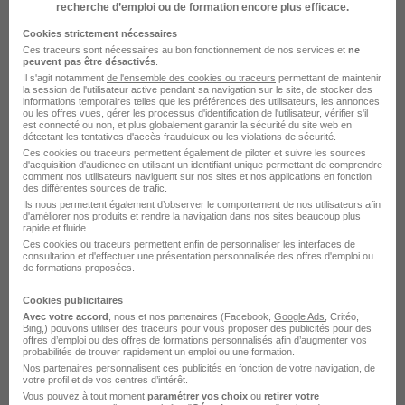
recherche d’emploi ou de formation encore plus efficace.
Voir l’offre
moins d'une heure
Cookies strictement nécessaires
Ces traceurs sont nécessaires au bon fonctionnement de nos services et
ne
peuvent pas être désactivés
.
Il s'agit notamment
de l'ensemble des cookies ou traceurs
permettant de maintenir
la session de l'utilisateur active pendant sa navigation sur le site, de stocker des
informations temporaires telles que les préférences des utilisateurs, les annonces
ou les offres vues, gérer les processus d'identification de l'utilisateur, vérifier s'il
est connecté ou non, et plus globalement garantir la sécurité du site web en
détectant les tentatives d'accès frauduleux ou les violations de sécurité.
Ces cookies ou traceurs permettent également de piloter et suivre les sources
d'acquisition d'audience en utilisant un identifiant unique permettant de comprendre
Soudeur Chaudronnier H/F
comment nos utilisateurs naviguent sur nos sites et nos applications en fonction
des différentes sources de trafic.
Triangle Intérim
Ils nous permettent également d’observer le comportement de nos utilisateurs afin
d'améliorer nos produits et rendre la navigation dans nos sites beaucoup plus
rapide et fluide.
Changé - 53
Intérim
13 - 14 € / heure
3 mois
Ces cookies ou traceurs permettent enfin de personnaliser les interfaces de
consultation et d'effectuer une présentation personnalisée des offres d'emploi ou
de formations proposées.
Voir l’offre
moins d'une heure
Cookies publicitaires
Avec votre accord
, nous et nos partenaires (Facebook,
Google Ads
, Critéo,
Bing,) pouvons utiliser des traceurs pour vous proposer des publicités pour des
offres d’emploi ou des offres de formations personnalisés afin d’augmenter vos
probabilités de trouver rapidement un emploi ou une formation.
Nos partenaires personnalisent ces publicités en fonction de votre navigation, de
votre profil et de vos centres d’intérêt.
Vous pouvez à tout moment
paramétrer vos choix
ou
retirer votre