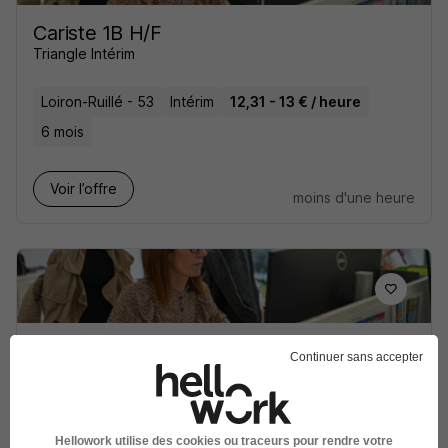
Cariste 1B H/F
Triangle Intérim
Loiron-Ruillé - 53
Intérim
12,31 - 13 € / heure
6 mois
Voir l’offre
moins d'une heure
Hydraulicien H/F
Continuer sans accepter
Triangle Intérim
Mayenne - 53
Intérim
13 - 14 € / heure
1 mois
Hellowork utilise des cookies ou traceurs pour rendre votre