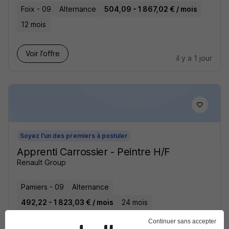
Foix - 09
Alternance
504,09 - 1 867,02 € / mois
12 mois
Voir l’offre
il y a 1 jour
Soyez l'un des premiers à postuler
Apprenti Carrossier - Peintre H/F
Renault Group
Pamiers - 09
Alternance
492,22 - 1 823,03 € / mois
24 mois
Continuer sans accepter