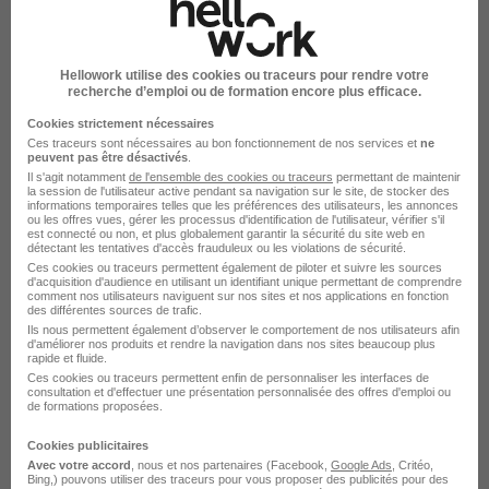
Voir l’offre
il y a 2 jours
Hellowork utilise des cookies ou traceurs pour rendre votre
recherche d’emploi ou de formation encore plus efficace.
Cookies strictement nécessaires
Ces traceurs sont nécessaires au bon fonctionnement de nos services et
ne
peuvent pas être désactivés
.
Assistant Comptable H/F
Il s'agit notamment
de l'ensemble des cookies ou traceurs
permettant de maintenir
la session de l'utilisateur active pendant sa navigation sur le site, de stocker des
Fiducial
informations temporaires telles que les préférences des utilisateurs, les annonces
ou les offres vues, gérer les processus d'identification de l'utilisateur, vérifier s'il
est connecté ou non, et plus globalement garantir la sécurité du site web en
détectant les tentatives d'accès frauduleux ou les violations de sécurité.
Foix - 09
Alternance
492,22 - 1 823,03 € / mois
Ces cookies ou traceurs permettent également de piloter et suivre les sources
d'acquisition d'audience en utilisant un identifiant unique permettant de comprendre
1 an
comment nos utilisateurs naviguent sur nos sites et nos applications en fonction
des différentes sources de trafic.
Ils nous permettent également d’observer le comportement de nos utilisateurs afin
d'améliorer nos produits et rendre la navigation dans nos sites beaucoup plus
Voir l’offre
rapide et fluide.
il y a 5 jours
Ces cookies ou traceurs permettent enfin de personnaliser les interfaces de
consultation et d'effectuer une présentation personnalisée des offres d'emploi ou
de formations proposées.
Cookies publicitaires
Avec votre accord
, nous et nos partenaires (Facebook,
Google Ads
, Critéo,
Bing,) pouvons utiliser des traceurs pour vous proposer des publicités pour des