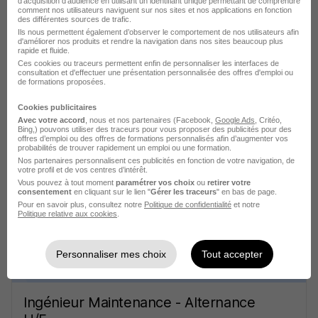
d'acquisition d'audience en utilisant un identifiant unique permettant de comprendre
comment nos utilisateurs naviguent sur nos sites et nos applications en fonction
des différentes sources de trafic.
Ils nous permettent également d’observer le comportement de nos utilisateurs afin
d'améliorer nos produits et rendre la navigation dans nos sites beaucoup plus
rapide et fluide.
Ces cookies ou traceurs permettent enfin de personnaliser les interfaces de
consultation et d'effectuer une présentation personnalisée des offres d'emploi ou
de formations proposées.
Alternance Dessinateur d'Études H/F
Cookies publicitaires
L'Industrie recrute
Avec votre accord
, nous et nos partenaires (Facebook,
Google Ads
, Critéo,
Bing,) pouvons utiliser des traceurs pour vous proposer des publicités pour des
offres d’emploi ou des offres de formations personnalisés afin d’augmenter vos
Chépy - 80
Alternance
492,22 - 1 823,03 € / mois
probabilités de trouver rapidement un emploi ou une formation.
Nos partenaires personnalisent ces publicités en fonction de votre navigation, de
votre profil et de vos centres d’intérêt.
Vous pouvez à tout moment
paramétrer vos choix
ou
retirer votre
Voir l’offre
consentement
en cliquant sur le lien "
Gérer les traceurs
" en bas de page.
il y a 9 jours
Pour en savoir plus, consultez notre
Politique de confidentialité
et notre
Politique relative aux cookies
.
Personnaliser mes choix
Tout accepter
Ingénieur Maintenance - Alternance