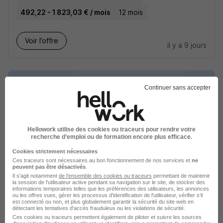
492,22 - 1 823,03 € / mois
12 mois
Voir l’offre
il y a 9 jours
Continuer sans accepter
Technicien Méthodes Industrielles -
Hellowork utilise des cookies ou traceurs pour rendre votre
Alternance H/F
recherche d’emploi ou de formation encore plus efficace.
L'Industrie recrute
Cookies strictement nécessaires
Ces traceurs sont nécessaires au bon fonctionnement de nos services et
ne
Feuquières-en-Vimeu - 80
Alternance
peuvent pas être désactivés
.
Il s'agit notamment
de l'ensemble des cookies ou traceurs
permettant de maintenir
492,22 - 1 823,03 € / mois
la session de l'utilisateur active pendant sa navigation sur le site, de stocker des
informations temporaires telles que les préférences des utilisateurs, les annonces
ou les offres vues, gérer les processus d'identification de l'utilisateur, vérifier s'il
est connecté ou non, et plus globalement garantir la sécurité du site web en
détectant les tentatives d'accès frauduleux ou les violations de sécurité.
Voir l’offre
il y a 9 jours
Ces cookies ou traceurs permettent également de piloter et suivre les sources