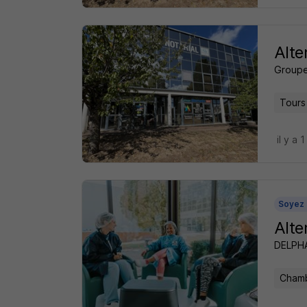
Alte
Groupe
Tours
il y a 1
Soyez 
Alte
DELPH
Chamb