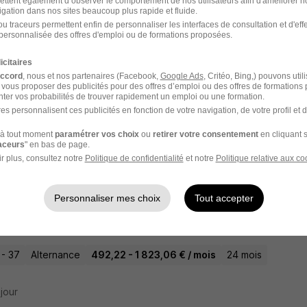
ettent également d’observer le comportement de nos utilisateurs afin d'améliorer no
igation dans nos sites beaucoup plus rapide et fluide.
u traceurs permettent enfin de personnaliser les interfaces de consultation et d'eff
personnalisée des offres d'emploi ou de formations proposées.
rnance - Vendeur - Vendeuse en Magasin 
icitaires
 Alternance Tours
accord
, nous et nos partenaires (Facebook,
Google Ads
, Critéo, Bing,) pouvons util
 vous proposer des publicités pour des offres d’emploi ou des offres de formations
ter vos probabilités de trouver rapidement un emploi ou une formation.
 - 37
Alternance
492,22 - 1 823,06 € / mois
24 mois
es personnalisent ces publicités en fonction de votre navigation, de votre profil et 
à tout moment
paramétrer vos choix
ou
retirer votre consentement
en cliquant s
 jour
raceurs
" en bas de page.
r plus, consultez notre
Politique de confidentialité
et notre
Politique relative aux co
Personnaliser mes choix
Tout accepter
rnance - Vendeur - Vendeuse en Boulange
 Alternance Tours
 - 37
Alternance
492,22 - 1 823,06 € / mois
24 mois
 jour