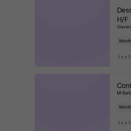
Dess
H/F
Glavera
Montlo
il y a 
Cont
Ml Bar
Montlo
il y a 