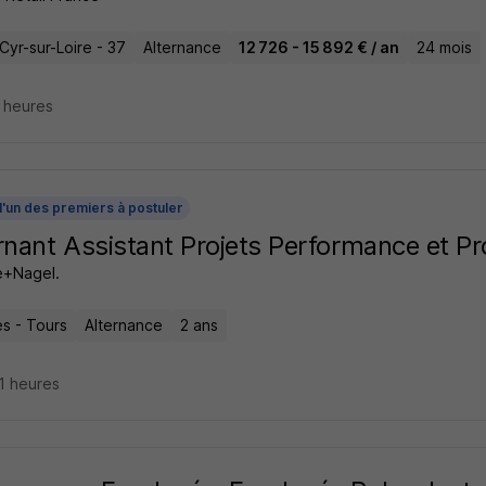
Cyr-sur-Loire - 37
Alternance
12 726 - 15 892 € / an
24 mois
9 heures
l'un des premiers à postuler
rnant Assistant Projets Performance et P
+Nagel.
s - Tours
Alternance
2 ans
21 heures