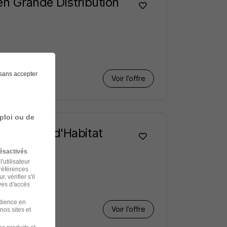
n Grande Distribution
sans accepter
Voir l’offre
ploi ou de
novation d'Habitat
ésactivés
.
'utilisateur
préférences
 vérifier s'il
ves d'accès
udience en
Voir l’offre
nos sites et