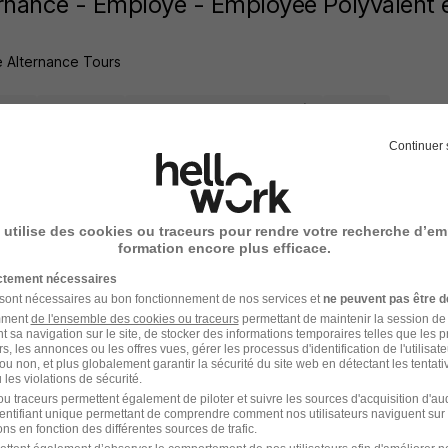
rnance - Employé - Employée Polyvalent e
 Alternance Tours
 - 37
Alternance
492,22 - 1 823,06 € / mois
24 mois
Continuer 
 jour
 utilise des cookies ou traceurs pour rendre votre recherche d’em
formation encore plus efficace.
rnance - Commercial - Commerciale en Ré
ictement nécessaires
 sont nécessaires au bon fonctionnement de nos services et
ne peuvent pas être d
 Alternance Tours
amment
de l'ensemble des cookies ou traceurs
permettant de maintenir la session de l
t sa navigation sur le site, de stocker des informations temporaires telles que les 
rs, les annonces ou les offres vues, gérer les processus d'identification de l'utilisateur,
ou non, et plus globalement garantir la sécurité du site web en détectant les tentati
 - 37
Alternance
492,22 - 1 823,06 € / mois
24 mois
les violations de sécurité.
u traceurs permettent également de piloter et suivre les sources d'acquisition d'a
identifiant unique permettant de comprendre comment nos utilisateurs naviguent sur 
 jour
ns en fonction des différentes sources de trafic.