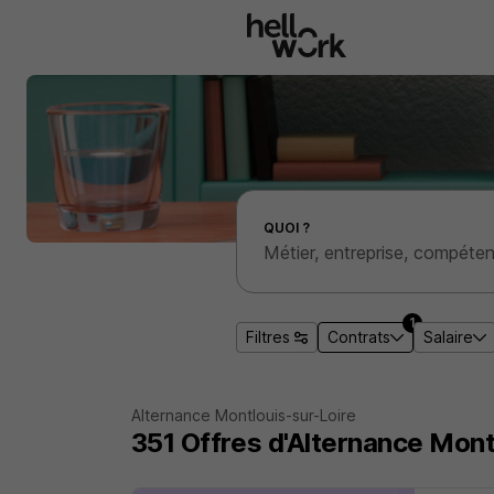
Aller au contenu principal
Effectuer une recherche d'emploi par localité
QUOI ?
1
Filtres
Contrats
Salaire
Alternance Montlouis-sur-Loire
351
Offres d'Alternance
Mont