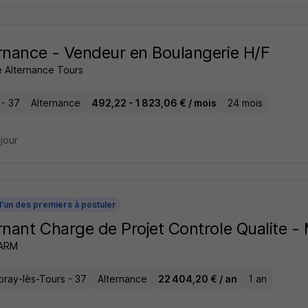
rnance - Vendeur en Boulangerie H/F
 Alternance Tours
 - 37
Alternance
492,22 - 1 823,06 € / mois
24 mois
 jour
l'un des premiers à postuler
rnant Charge de Projet Controle Qualite - 
ARM
ray-lès-Tours - 37
Alternance
22 404,20 € / an
1 an