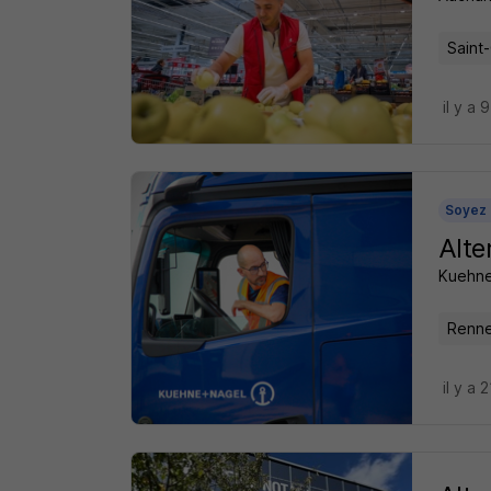
Saint-
il y a 
Soyez 
Alte
Kuehne
Renne
il y a 