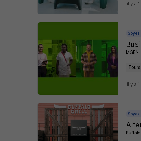
il y a 1
Soyez 
Busi
MGEN
Tours
il y a 1
Soyez 
Alte
Buffalo 