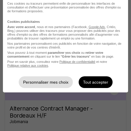
Ces cookies ou traceurs permettent enfin de personnaliser les interfaces de
Assistant Manager d'Unité Marchande
consultation et d'effectuer une présentation personnalisée des offres d'emploi ou
de formations proposées.
- Formation en Alternance H/F
Institut de Métiers Network
Cookies publicitaires
Avec votre accord
, nous et nos partenaires (Facebook,
Google Ads
, Critéo,
Bing,) pouvons utiliser des traceurs pour vous proposer des publicités pour des
offres d’emploi ou des offres de formations personnalisés afin d’augmenter vos
Bordeaux - 33
Alternance
504,10 - 1 867 € / mois
probabilités de trouver rapidement un emploi ou une formation.
Nos partenaires personnalisent ces publicités en fonction de votre navigation, de
12 mois
votre profil et de vos centres d’intérêt.
Vous pouvez à tout moment
paramétrer vos choix
ou
retirer votre
consentement
en cliquant sur le lien "
Gérer les traceurs
" en bas de page.
Voir l’offre
Pour en savoir plus, consultez notre
Politique de confidentialité
et notre
il y a 6 jours
Politique relative aux cookies
.
Personnaliser mes choix
Tout accepter
Alternance Contract Manager -
Bordeaux H/F
Jobmania