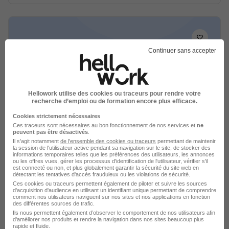
Continuer sans accepter
Manager d'Équipe en Restauration -
Challenge & Évolution H/F
Institut de Métiers Network
Hellowork utilise des cookies ou traceurs pour rendre votre
recherche d’emploi ou de formation encore plus efficace.
Bordeaux - 33
Alternance
Cookies strictement nécessaires
Ces traceurs sont nécessaires au bon fonctionnement de nos services et
ne
504,10 - 1 867,02 € / mois
12 mois
peuvent pas être désactivés
.
Il s'agit notamment
de l'ensemble des cookies ou traceurs
permettant de maintenir
la session de l'utilisateur active pendant sa navigation sur le site, de stocker des
informations temporaires telles que les préférences des utilisateurs, les annonces
Voir l’offre
ou les offres vues, gérer les processus d'identification de l'utilisateur, vérifier s'il
il y a 6 jours
est connecté ou non, et plus globalement garantir la sécurité du site web en
détectant les tentatives d'accès frauduleux ou les violations de sécurité.
Ces cookies ou traceurs permettent également de piloter et suivre les sources
d'acquisition d'audience en utilisant un identifiant unique permettant de comprendre
comment nos utilisateurs naviguent sur nos sites et nos applications en fonction
des différentes sources de trafic.
Ils nous permettent également d’observer le comportement de nos utilisateurs afin
d'améliorer nos produits et rendre la navigation dans nos sites beaucoup plus
rapide et fluide.