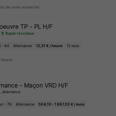
clés de votre recherche
euvre TP - PL H/F
Super recruteur
t - 64
Alternance
12,31 € / heure
12 mois
4 heures
rnance - Maçon VRD H/F
 alternance
ur - 76
Alternance
504,10 - 1 867,02 € / mois