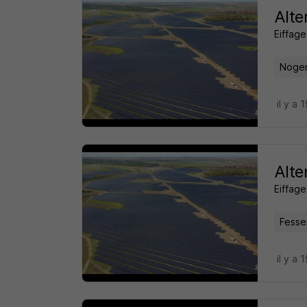
Alte
Eiffag
Nogen
il y a 
Alte
Eiffag
Fesse
il y a 