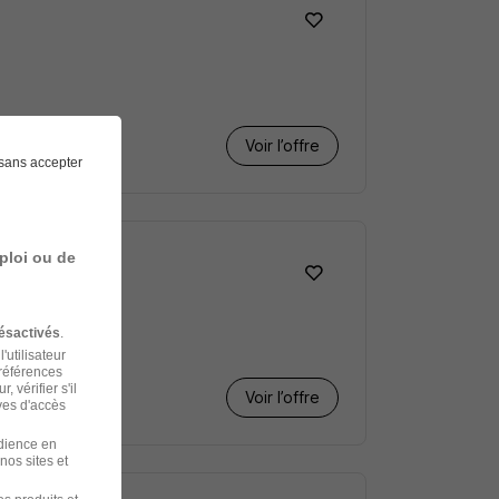
Voir l’offre
sans accepter
ploi ou de
ésactivés
.
'utilisateur
préférences
 vérifier s'il
Voir l’offre
ves d'accès
udience en
nos sites et