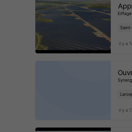
Appr
Eiffag
Saint
il y a 
Ouvr
Synerg
Laroq
il y a 