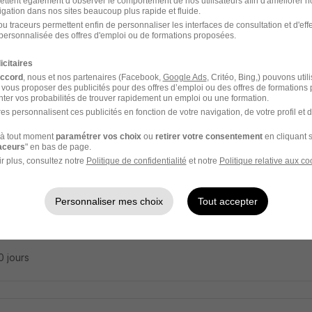
ettent également d’observer le comportement de nos utilisateurs afin d'améliorer no
ier Déconstruction H/F
igation dans nos sites beaucoup plus rapide et fluide.
u traceurs permettent enfin de personnaliser les interfaces de consultation et d'eff
p
personnalisée des offres d'emploi ou de formations proposées.
sieux - 69
Alternance
492,22 - 1 823,03 € / mois
icitaires
accord
, nous et nos partenaires (Facebook,
Google Ads
, Critéo, Bing,) pouvons util
 vous proposer des publicités pour des offres d’emploi ou des offres de formations
ter vos probabilités de trouver rapidement un emploi ou une formation.
7 jours
es personnalisent ces publicités en fonction de votre navigation, de votre profil et 
à tout moment
paramétrer vos choix
ou
retirer votre consentement
en cliquant s
raceurs
" en bas de page.
r plus, consultez notre
Politique de confidentialité
et notre
Politique relative aux co
oeuvre TP H/F
t Depart Batiment Travaux Publics
Personnaliser mes choix
Tout accepter
 - 22
Alternance
800 - 2 000 € / mois
10 jours