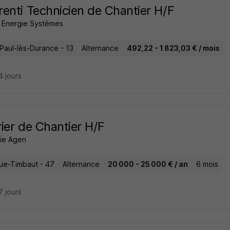
enti Technicien de Chantier H/F
e Energie Systèmes
-Paul-lès-Durance - 13
Alternance
492,22 - 1 823,03 € / mois
14 jours
ier de Chantier H/F
ie Agen
ue-Timbaut - 47
Alternance
20 000 - 25 000 € / an
6 mois
17 jours