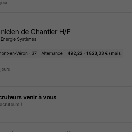
 jour
nicien de Chantier H/F
e Energie Systèmes
ont-en-Véron - 37
Alternance
492,22 - 1 823,03 € / mois
3 jours
ecruteurs venir à vous
cruteurs !