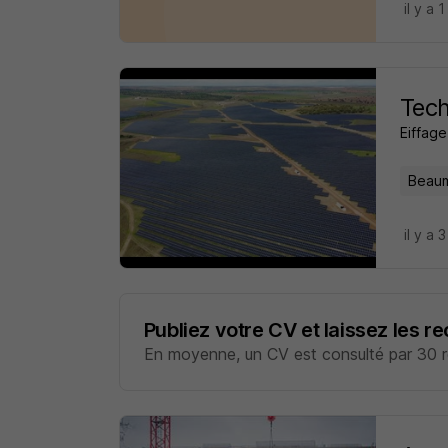
il y a 1
Tech
Eiffag
Beaum
il y a 
Publiez votre CV et laissez les r
En moyenne, un CV est consulté par 30 re