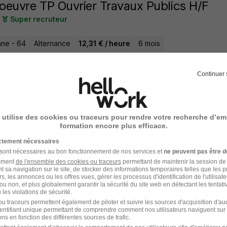
euvre TP Ouvrier Travaux Publics H/F
Super recruteur
ne - 64
Alternance
12,31 € / heure
6 mois
6 jours
Continuer 
 utilise des cookies ou traceurs pour rendre votre recherche d’em
rnance - Technicien de Chantier Essai H/F
formation encore plus efficace.
e Energie Systèmes
ictement nécessaires
 sont nécessaires au bon fonctionnement de nos services et
ne peuvent pas être d
lines - 59
Alternance
492,22 - 1 823,03 € / mois
amment
de l'ensemble des cookies ou traceurs
permettant de maintenir la session de l
t sa navigation sur le site, de stocker des informations temporaires telles que les 
rs, les annonces ou les offres vues, gérer les processus d'identification de l'utilisateur,
ou non, et plus globalement garantir la sécurité du site web en détectant les tentati
7 jours
les violations de sécurité.
u traceurs permettent également de piloter et suivre les sources d'acquisition d'a
identifiant unique permettant de comprendre comment nos utilisateurs naviguent sur 
ns en fonction des différentes sources de trafic.