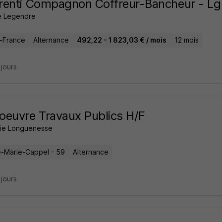
renti Compagnon Coffreur-Bancheur - L
 Legendre
e-France
Alternance
492,22 - 1 823,03 € / mois
12 mois
3 jours
euvre Travaux Publics H/F
ie Longuenesse
e-Marie-Cappel - 59
Alternance
3 jours