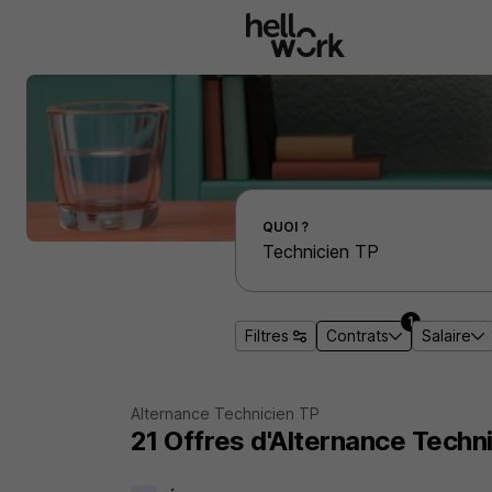
Aller au contenu principal
Effectuer une recherche d'emploi par localité
QUOI ?
1
Filtres
Contrats
Salaire
Alternance Technicien TP
21
Offres d'Alternance
Techni