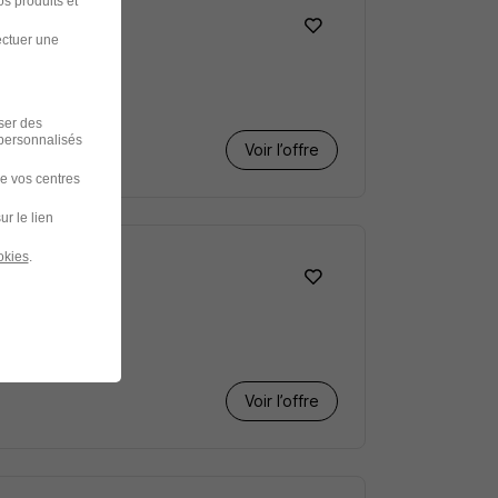
s produits et
ectuer une
iser des
 personnalisés
Voir l’offre
de vos centres
ur le lien
okies
.
Voir l’offre