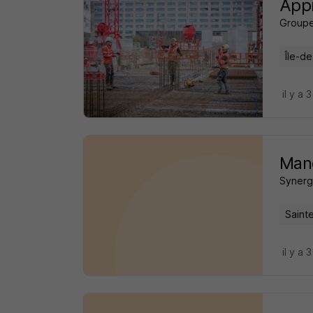
App
Groupe
Île-d
il y a 
Mano
Synerg
Saint
il y a 