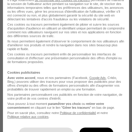
Il s'agit notamment
de l'ensemble des cookies ou traceurs
permettant de maintenir
la session de l'utilisateur active pendant sa navigation sur le site, de stocker des
informations temporaires telles que les préférences des utilisateurs, les annonces
ou les offres vues, gérer les processus d'identification de l'utilisateur, vérifier s'il
est connecté ou non, et plus globalement garantir la sécurité du site web en
détectant les tentatives d'accès frauduleux ou les violations de sécurité.
Ces cookies ou traceurs permettent également de piloter et suivre les sources
d'acquisition d'audience en utilisant un identifiant unique permettant de comprendre
comment nos utilisateurs naviguent sur nos sites et nos applications en fonction
des différentes sources de trafic.
Mécanicien Engins TP - Agri en
Ils nous permettent également d’observer le comportement de nos utilisateurs afin
d'améliorer nos produits et rendre la navigation dans nos sites beaucoup plus
Alternance H/F
rapide et fluide.
Ces cookies ou traceurs permettent enfin de personnaliser les interfaces de
M3
consultation et d'effectuer une présentation personnalisée des offres d'emploi ou
de formations proposées.
Bayonne - 64
Alternance
24 mois
Cookies publicitaires
Avec votre accord
, nous et nos partenaires (Facebook,
Google Ads
, Critéo,
Bing,) pouvons utiliser des traceurs pour vous proposer des publicités pour des
offres d’emploi ou des offres de formations personnalisés afin d’augmenter vos
Voir l’offre
il y a 4 jours
probabilités de trouver rapidement un emploi ou une formation.
Nos partenaires personnalisent ces publicités en fonction de votre navigation, de
votre profil et de vos centres d’intérêt.
Vous pouvez à tout moment
paramétrer vos choix
ou
retirer votre
consentement
en cliquant sur le lien "
Gérer les traceurs
" en bas de page.
Pour en savoir plus, consultez notre
Politique de confidentialité
et notre
Politique relative aux cookies
.