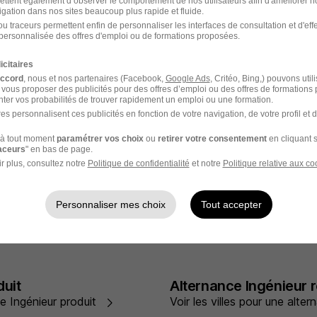
ettent également d’observer le comportement de nos utilisateurs afin d'améliorer no
igation dans nos sites beaucoup plus rapide et fluide.
optique
Alternance Ingénieur
u traceurs permettent enfin de personnaliser les interfaces de consultation et d'eff
personnalisée des offres d'emploi ou de formations proposées.
nce Ingénieur en optique
Voir les villes pour une alt
icitaires
accord
, nous et nos partenaires (Facebook,
Google Ads
, Critéo, Bing,) pouvons util
drogéologue
Alternance Ingénieur i
 vous proposer des publicités pour des offres d’emploi ou des offres de formations
nce Ingénieur hydrogéologue
Voir les villes pour une alte
ter vos probabilités de trouver rapidement un emploi ou une formation.
es personnalisent ces publicités en fonction de votre navigation, de votre profil et 
à tout moment
paramétrer vos choix
ou
retirer votre consentement
en cliquant s
ovation
Alternance Ingénieur 
raceurs
" en bas de page.
r plus, consultez notre
Politique de confidentialité
et notre
Politique relative aux co
nce Ingénieur innovation
Voir les villes pour une alt
tournantes
Personnaliser mes choix
Tout accepter
sures physiques
Alternance Ingénieur 
nce Ingénieur mesures
Voir les villes pour une alt
duit
Alternance Ingénieur 
ce Ingénieur produit
Voir les villes pour une alte