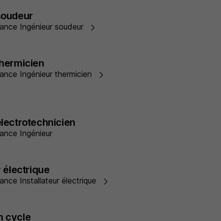
soudeur
ernance Ingénieur soudeur
thermicien
rnance Ingénieur thermicien
électrotechnicien
rnance Ingénieur
r électrique
nance Installateur électrique
n cycle