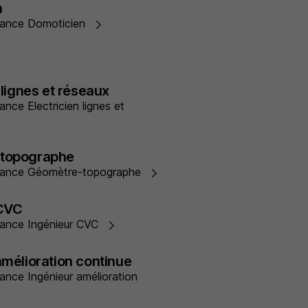
n
ernance Domoticien
 lignes et réseaux
nance Electricien lignes et
-topographe
ternance Géomètre-topographe
 CVC
ernance Ingénieur CVC
amélioration continue
rnance Ingénieur amélioration