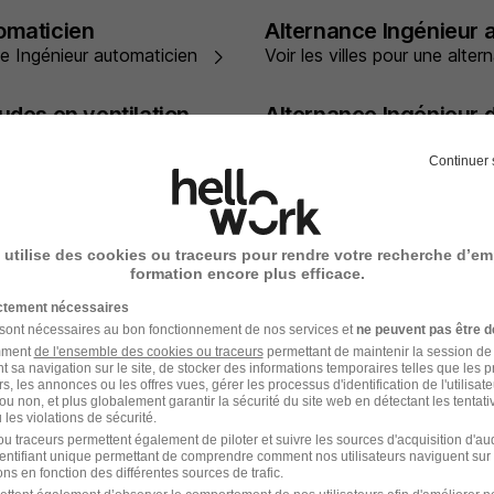
omaticien
Alternance Ingénieur 
nce Ingénieur automaticien
Voir les villes pour une alte
udes en ventilation
Alternance Ingénieur d
nce Ingénieur d'études en
Voir les villes pour une alte
Continuer 
travaux
Alternance Ingénieur
nce Ingénieur de travaux
Voir les villes pour une alte
 utilise des cookies ou traceurs pour rendre votre recherche d’em
mécanique
formation encore plus efficace.
ictement nécessaires
hydraulique
Alternance Ingénieur
 sont nécessaires au bon fonctionnement de nos services et
ne peuvent pas être d
ce Ingénieur en hydraulique
Voir les villes pour une alt
amment
de l'ensemble des cookies ou traceurs
permettant de maintenir la session de l
t sa navigation sur le site, de stocker des informations temporaires telles que les 
rs, les annonces ou les offres vues, gérer les processus d'identification de l'utilisateur,
ou non, et plus globalement garantir la sécurité du site web en détectant les tentati
les violations de sécurité.
mécanique des fluides
Alternance Ingénieur 
u traceurs permettent également de piloter et suivre les sources d'acquisition d'a
nce Ingénieur en mécanique
Voir les villes pour une alt
identifiant unique permettant de comprendre comment nos utilisateurs naviguent sur 
ns en fonction des différentes sources de trafic.