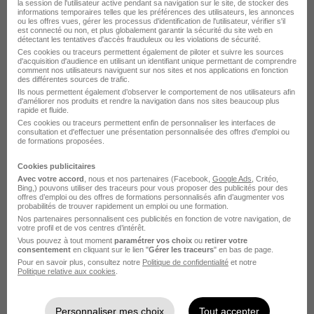
la session de l'utilisateur active pendant sa navigation sur le site, de stocker des
Emploi à Marseille
informations temporaires telles que les préférences des utilisateurs, les annonces
Alternance Directeur adjoint de magasin
ou les offres vues, gérer les processus d'identification de l'utilisateur, vérifier s'il
est connecté ou non, et plus globalement garantir la sécurité du site web en
détectant les tentatives d'accès frauduleux ou les violations de sécurité.
Ces cookies ou traceurs permettent également de piloter et suivre les sources
d'acquisition d'audience en utilisant un identifiant unique permettant de comprendre
comment nos utilisateurs naviguent sur nos sites et nos applications en fonction
des différentes sources de trafic.
Ils nous permettent également d’observer le comportement de nos utilisateurs afin
d'améliorer nos produits et rendre la navigation dans nos sites beaucoup plus
rapide et fluide.
Responsable Adjoint H/F
Ces cookies ou traceurs permettent enfin de personnaliser les interfaces de
Regen School
consultation et d'effectuer une présentation personnalisée des offres d'emploi ou
de formations proposées.
Marseille - 13
Alternance
Temps partiel
Cookies publicitaires
Avec votre accord
, nous et nos partenaires (Facebook,
Google Ads
, Critéo,
Bing,) pouvons utiliser des traceurs pour vous proposer des publicités pour des
Cette offre n’est plus disponible depuis le 25/05/26
offres d’emploi ou des offres de formations personnalisés afin d’augmenter vos
probabilités de trouver rapidement un emploi ou une formation.
Nos partenaires personnalisent ces publicités en fonction de votre navigation, de
votre profil et de vos centres d’intérêt.
Vous pouvez à tout moment
paramétrer vos choix
ou
retirer votre
consentement
en cliquant sur le lien "
Gérer les traceurs
" en bas de page.
Pour en savoir plus, consultez notre
Politique de confidentialité
et notre
Politique relative aux cookies
.
Responsable Adjoint H/F
Personnaliser mes choix
Tout accepter
Regen School