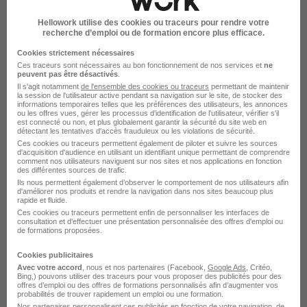
administratif
Alternance Montreuil Responsable administratif
Hellowork utilise des cookies ou traceurs pour rendre votre
recherche d’emploi ou de formation encore plus efficace.
Parcourir toutes les alternances de Responsable
Cookies strictement nécessaires
administratif
Ces traceurs sont nécessaires au bon fonctionnement de nos services et
ne
peuvent pas être désactivés
.
Il s'agit notamment
de l'ensemble des cookies ou traceurs
permettant de maintenir
la session de l'utilisateur active pendant sa navigation sur le site, de stocker des
informations temporaires telles que les préférences des utilisateurs, les annonces
ou les offres vues, gérer les processus d'identification de l'utilisateur, vérifier s'il
est connecté ou non, et plus globalement garantir la sécurité du site web en
détectant les tentatives d'accès frauduleux ou les violations de sécurité.
Alternance par métiers similaires
Ces cookies ou traceurs permettent également de piloter et suivre les sources
d'acquisition d'audience en utilisant un identifiant unique permettant de comprendre
comment nos utilisateurs naviguent sur nos sites et nos applications en fonction
des différentes sources de trafic.
Alternance Coordinateur administratif
Ils nous permettent également d’observer le comportement de nos utilisateurs afin
d'améliorer nos produits et rendre la navigation dans nos sites beaucoup plus
Alternance Responsable administratif et
rapide et fluide.
financier
Ces cookies ou traceurs permettent enfin de personnaliser les interfaces de
consultation et d'effectuer une présentation personnalisée des offres d'emploi ou
Alternance Responsable des services généraux
de formations proposées.
Alternance Cadre administratif et financier
Cookies publicitaires
Alternance Secrétaire général
Avec votre accord
, nous et nos partenaires (Facebook,
Google Ads
, Critéo,
Bing,) pouvons utiliser des traceurs pour vous proposer des publicités pour des
offres d’emploi ou des offres de formations personnalisés afin d’augmenter vos
Alternance Coordinateur financier
probabilités de trouver rapidement un emploi ou une formation.
Nos partenaires personnalisent ces publicités en fonction de votre navigation, de