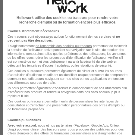
Ecole Gustave
Hellowork utilise des cookies ou traceurs pour rendre votre
Marseille - 13
Alternance
Temps partiel
recherche d’emploi ou de formation encore plus efficace.
Cookies strictement nécessaires
Cette offre n’est plus disponible depuis le 29/06/26
Ces traceurs sont nécessaires au bon fonctionnement de nos services et
ne
peuvent pas être désactivés
.
Il s'agit notamment
de l'ensemble des cookies ou traceurs
permettant de maintenir
la session de l'utilisateur active pendant sa navigation sur le site, de stocker des
informations temporaires telles que les préférences des utilisateurs, les annonces
ou les offres vues, gérer les processus d'identification de l'utilisateur, vérifier s'il
est connecté ou non, et plus globalement garantir la sécurité du site web en
détectant les tentatives d'accès frauduleux ou les violations de sécurité.
Ces cookies ou traceurs permettent également de piloter et suivre les sources
d'acquisition d'audience en utilisant un identifiant unique permettant de comprendre
Plombier Chauffagiste - Formation en
comment nos utilisateurs naviguent sur nos sites et nos applications en fonction
des différentes sources de trafic.
Alternance avec Ecole Gustave H/F
Ils nous permettent également d’observer le comportement de nos utilisateurs afin
Ecole Gustave
d'améliorer nos produits et rendre la navigation dans nos sites beaucoup plus
rapide et fluide.
Ces cookies ou traceurs permettent enfin de personnaliser les interfaces de
consultation et d'effectuer une présentation personnalisée des offres d'emploi ou
Marseille - 13
Alternance
Temps partiel
de formations proposées.
Cette offre n’est plus disponible depuis le 29/06/26
Cookies publicitaires
Avec votre accord
, nous et nos partenaires (Facebook,
Google Ads
, Critéo,
Bing,) pouvons utiliser des traceurs pour vous proposer des publicités pour des
offres d’emploi ou des offres de formations personnalisés afin d’augmenter vos