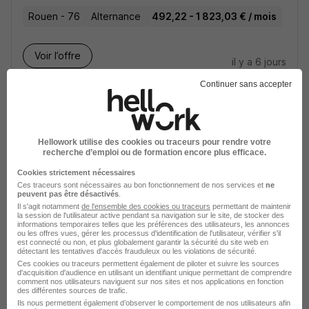
Rouen - 76
Alternance
492,22 - 1 823,03 € / mois
Voir l’offre
il y a 6 jours
Continuer sans accepter
Hellowork utilise des cookies ou traceurs pour rendre votre
recherche d’emploi ou de formation encore plus efficace.
Alternant Technicien Maintenance
Cookies strictement nécessaires
Chaudières Gaz H/F
Ces traceurs sont nécessaires au bon fonctionnement de nos services et
ne
peuvent pas être désactivés
.
Iserba
Il s'agit notamment
de l'ensemble des cookies ou traceurs
permettant de maintenir
la session de l'utilisateur active pendant sa navigation sur le site, de stocker des
informations temporaires telles que les préférences des utilisateurs, les annonces
Chalon-sur-Saône - 71
Alternance
ou les offres vues, gérer les processus d'identification de l'utilisateur, vérifier s'il
est connecté ou non, et plus globalement garantir la sécurité du site web en
492,22 - 1 823,03 € / mois
détectant les tentatives d'accès frauduleux ou les violations de sécurité.
Ces cookies ou traceurs permettent également de piloter et suivre les sources
d'acquisition d'audience en utilisant un identifiant unique permettant de comprendre
comment nos utilisateurs naviguent sur nos sites et nos applications en fonction
Voir l’offre
des différentes sources de trafic.
il y a 6 jours
Ils nous permettent également d’observer le comportement de nos utilisateurs afin