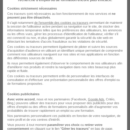
grimpeur
Cookies strictement nécessaires
Ces traceurs sont nécessaires au bon fonctionnement de nos services et
ne
peuvent pas être désactivés
.
Il s'agit notamment
de l'ensemble des cookies ou traceurs
permettant de maintenir
la session de l'utilisateur active pendant sa navigation sur le site, de stocker des
informations temporaires telles que les préférences des utilisateurs, les annonces
ou les offres vues, gérer les processus d'identification de l'utilisateur, vérifier s'il
Alternance par métiers similaires
est connecté ou non, et plus globalement garantir la sécurité du site web en
détectant les tentatives d'accès frauduleux ou les violations de sécurité.
Ces cookies ou traceurs permettent également de piloter et suivre les sources
d'acquisition d'audience en utilisant un identifiant unique permettant de comprendre
Alternance Bucheron
comment nos utilisateurs naviguent sur nos sites et nos applications en fonction
des différentes sources de trafic.
Alternance Technicien forestier
Ils nous permettent également d’observer le comportement de nos utilisateurs afin
d'améliorer nos produits et rendre la navigation dans nos sites beaucoup plus
Alternance Ouvrier forestier
rapide et fluide.
Ces cookies ou traceurs permettent enfin de personnaliser les interfaces de
Alternance Jardinier
consultation et d'effectuer une présentation personnalisée des offres d'emploi ou
de formations proposées.
Alternance Ouvrier paysagiste
Alternance Aide jardinier
Cookies publicitaires
Avec votre accord
, nous et nos partenaires (Facebook,
Google Ads
, Critéo,
Bing,) pouvons utiliser des traceurs pour vous proposer des publicités pour des
offres d’emploi ou des offres de formations personnalisés afin d’augmenter vos
probabilités de trouver rapidement un emploi ou une formation.
Nos partenaires personnalisent ces publicités en fonction de votre navigation, de
votre profil et de vos centres d’intérêt.
Vous pouvez à tout moment
paramétrer vos choix
ou
retirer votre
consentement
en cliquant sur le lien "
Gérer les traceurs
" en bas de page.