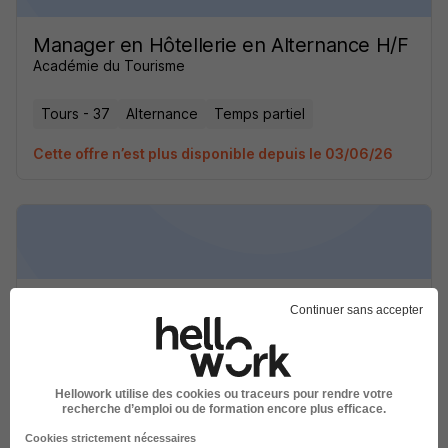
Manager en Hôtellerie en Alternance H/F
Académie du Tourisme
Tours - 37
Alternance
Temps partiel
Cette offre n’est plus disponible depuis le 03/06/26
Manager en Hôtellerie en Alternance H/F
Continuer sans accepter
Académie du Tourisme
Tours - 37
Alternance
Temps partiel
Hellowork utilise des cookies ou traceurs pour rendre votre
recherche d’emploi ou de formation encore plus efficace.
Cette offre n’est plus disponible depuis le 03/06/26
Cookies strictement nécessaires