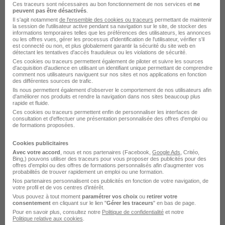
Ces traceurs sont nécessaires au bon fonctionnement de nos services et
ne
peuvent pas être désactivés
.
Il s'agit notamment
de l'ensemble des cookies ou traceurs
permettant de maintenir
la session de l'utilisateur active pendant sa navigation sur le site, de stocker des
informations temporaires telles que les préférences des utilisateurs, les annonces
ou les offres vues, gérer les processus d'identification de l'utilisateur, vérifier s'il
est connecté ou non, et plus globalement garantir la sécurité du site web en
détectant les tentatives d'accès frauduleux ou les violations de sécurité.
Manager en Hôtellerie en Alternance H/F
Ces cookies ou traceurs permettent également de piloter et suivre les sources
d'acquisition d'audience en utilisant un identifiant unique permettant de comprendre
Académie du Tourisme
comment nos utilisateurs naviguent sur nos sites et nos applications en fonction
des différentes sources de trafic.
Ils nous permettent également d’observer le comportement de nos utilisateurs afin
Tours - 37
Alternance
Temps partiel
d'améliorer nos produits et rendre la navigation dans nos sites beaucoup plus
rapide et fluide.
Ces cookies ou traceurs permettent enfin de personnaliser les interfaces de
Cette offre n’est plus disponible depuis le 03/06/26
consultation et d'effectuer une présentation personnalisée des offres d'emploi ou
de formations proposées.
Cookies publicitaires
Avec votre accord
, nous et nos partenaires (Facebook,
Google Ads
, Critéo,
Bing,) pouvons utiliser des traceurs pour vous proposer des publicités pour des
offres d’emploi ou des offres de formations personnalisés afin d’augmenter vos
probabilités de trouver rapidement un emploi ou une formation.
Nos partenaires personnalisent ces publicités en fonction de votre navigation, de
votre profil et de vos centres d’intérêt.
Manager en Hôtellerie en Alternance H/F
Vous pouvez à tout moment
paramétrer vos choix
ou
retirer votre
Académie du Tourisme
consentement
en cliquant sur le lien "
Gérer les traceurs
" en bas de page.
Pour en savoir plus, consultez notre
Politique de confidentialité
et notre
Politique relative aux cookies
.