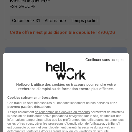
Mécanique H/F
ESR GROUPE
Colomiers - 31
Alternance
Temps partiel
Cette offre n’est plus disponible depuis le 14/06/26
Continuer sans accepter
Alternant Dessinateur Projeteur en
Mécanique H/F
Hellowork utilise des cookies ou traceurs pour rendre votre
recherche d’emploi ou de formation encore plus efficace.
ESR GROUPE
Cookies strictement nécessaires
Ces traceurs sont nécessaires au bon fonctionnement de nos services et
ne
Colomiers - 31
Alternance
Temps partiel
peuvent pas être désactivés
.
Il s'agit notamment
de l'ensemble des cookies ou traceurs
permettant de maintenir
la session de l'utilisateur active pendant sa navigation sur le site, de stocker des
Cette offre n’est plus disponible depuis le 14/06/26
informations temporaires telles que les préférences des utilisateurs, les annonces
ou les offres vues, gérer les processus d'identification de l'utilisateur, vérifier s'il
est connecté ou non, et plus globalement garantir la sécurité du site web en
détectant les tentatives d'accès frauduleux ou les violations de sécurité.