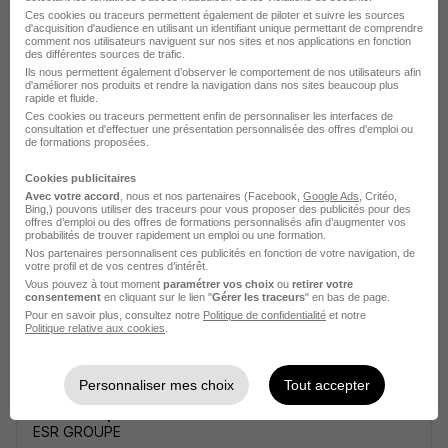
Ces cookies ou traceurs permettent également de piloter et suivre les sources
d'acquisition d'audience en utilisant un identifiant unique permettant de comprendre
comment nos utilisateurs naviguent sur nos sites et nos applications en fonction
des différentes sources de trafic.
Ils nous permettent également d’observer le comportement de nos utilisateurs afin
d'améliorer nos produits et rendre la navigation dans nos sites beaucoup plus
Alternant Dessinateur Projeteur en
rapide et fluide.
Ces cookies ou traceurs permettent enfin de personnaliser les interfaces de
Mécanique H/F
consultation et d'effectuer une présentation personnalisée des offres d'emploi ou
de formations proposées.
ESR GROUPE
Cookies publicitaires
Colomiers - 31
Alternance
Temps partiel
Avec votre accord
, nous et nos partenaires (Facebook,
Google Ads
, Critéo,
Bing,) pouvons utiliser des traceurs pour vous proposer des publicités pour des
offres d’emploi ou des offres de formations personnalisés afin d’augmenter vos
Cette offre n’est plus disponible depuis le 14/06/26
probabilités de trouver rapidement un emploi ou une formation.
Nos partenaires personnalisent ces publicités en fonction de votre navigation, de
votre profil et de vos centres d’intérêt.
Vous pouvez à tout moment
paramétrer vos choix
ou
retirer votre
consentement
en cliquant sur le lien "
Gérer les traceurs
" en bas de page.
Pour en savoir plus, consultez notre
Politique de confidentialité
et notre
Politique relative aux cookies
.
Alternant Dessinateur Projeteur en
Personnaliser mes choix
Tout accepter
Mécanique H/F
ESR GROUPE