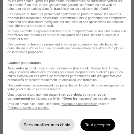
ou les offres vues, gérer les processus d'identification de l'utilisateur, vérifier s'il
est connecté ou non, et plus globalement garantir la sécurité du site web en
détectant les tentatives d'accès frauduleux ou les violations de sécurité.
Ces cookies ou traceurs permettent également de piloter et suivre les sources
d'acquisition d'audience en utilisant un identifiant unique permettant de comprendre
comment nos utilisateurs naviguent sur nos sites et nos applications en fonction
des différentes sources de trafic.
Ils nous permettent également d’observer le comportement de nos utilisateurs afin
d'améliorer nos produits et rendre la navigation dans nos sites beaucoup plus
rapide et fluide.
Alternant - Cuisinier H/F
Ces cookies ou traceurs permettent enfin de personnaliser les interfaces de
Elior
consultation et d'effectuer une présentation personnalisée des offres d'emploi ou
de formations proposées.
Le Plessis-Robinson - 92
Alternance
Cookies publicitaires
Avec votre accord
, nous et nos partenaires (Facebook,
Google Ads
, Critéo,
6 900 - 26 000 € / an
Bing,) pouvons utiliser des traceurs pour vous proposer des publicités pour des
offres d’emploi ou des offres de formations personnalisés afin d’augmenter vos
probabilités de trouver rapidement un emploi ou une formation.
Nos partenaires personnalisent ces publicités en fonction de votre navigation, de
Voir l’offre
votre profil et de vos centres d’intérêt.
il y a 7 jours
Vous pouvez à tout moment
paramétrer vos choix
ou
retirer votre
consentement
en cliquant sur le lien "
Gérer les traceurs
" en bas de page.
Pour en savoir plus, consultez notre
Politique de confidentialité
et notre
Politique relative aux cookies
.
Personnaliser mes choix
Tout accepter