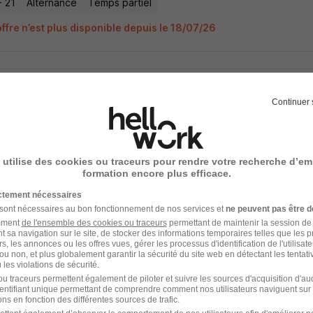
- 21
Alternance
Temps partiel
ffre n’est plus disponible depuis le 18/07/26
rnance - Apprenti Cuisinier H/F
Continuer 
- 21
Alternance
Temps partiel
 utilise des cookies ou traceurs pour rendre votre recherche d’em
ffre n’est plus disponible depuis le 18/07/26
formation encore plus efficace.
ictement nécessaires
 sont nécessaires au bon fonctionnement de nos services et
ne peuvent pas être d
amment
de l'ensemble des cookies ou traceurs
permettant de maintenir la session de l
t sa navigation sur le site, de stocker des informations temporaires telles que les 
rnance - Apprenti Cuisinier H/F
rs, les annonces ou les offres vues, gérer les processus d'identification de l'utilisateur,
ou non, et plus globalement garantir la sécurité du site web en détectant les tentati
les violations de sécurité.
u traceurs permettent également de piloter et suivre les sources d'acquisition d'a
identifiant unique permettant de comprendre comment nos utilisateurs naviguent sur 
- 21
Alternance
Temps partiel
ns en fonction des différentes sources de trafic.