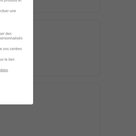
s produits et
ectuer une
iser des
 personnalisés
de vos centres
ur le lien
okies
.