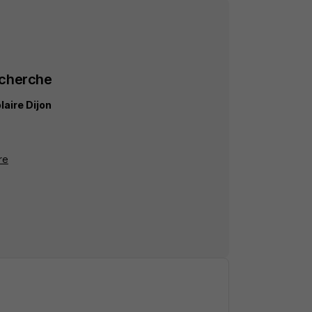
echerche
laire Dijon
re