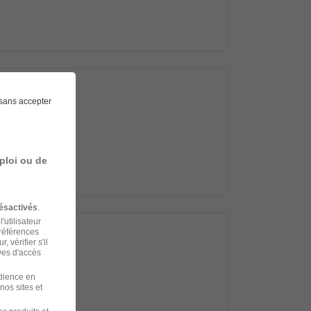
sans accepter
ploi ou de
ésactivés
.
'utilisateur
préférences
 vérifier s'il
ves d'accès
udience en
nos sites et