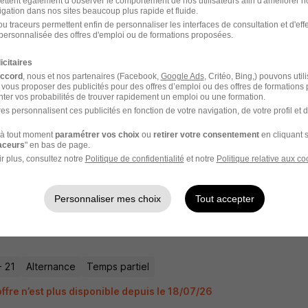
ettent également d’observer le comportement de nos utilisateurs afin d'améliorer no
ffre n’est plus disponible depuis le 18/07/26
igation dans nos sites beaucoup plus rapide et fluide.
u traceurs permettent enfin de personnaliser les interfaces de consultation et d'eff
personnalisée des offres d'emploi ou de formations proposées.
icitaires
rnance - Apprenti Cuisinier H/F
accord
, nous et nos partenaires (Facebook,
Google Ads
, Critéo, Bing,) pouvons util
 vous proposer des publicités pour des offres d’emploi ou des offres de formations
ter vos probabilités de trouver rapidement un emploi ou une formation.
es personnalisent ces publicités en fonction de votre navigation, de votre profil et 
- 21
Alternance
Temps partiel
à tout moment
paramétrer vos choix
ou
retirer votre consentement
en cliquant s
raceurs
" en bas de page.
ffre n’est plus disponible depuis le 18/07/26
r plus, consultez notre
Politique de confidentialité
et notre
Politique relative aux co
Personnaliser mes choix
Tout accepter
rnance - Apprenti Cuisinier H/F
- 21
Alternance
Temps partiel
ffre n’est plus disponible depuis le 18/07/26