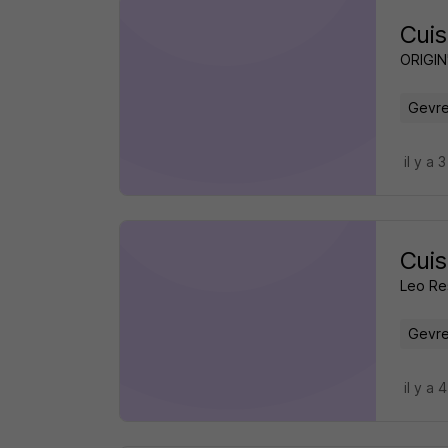
Cuis
ORIGIN
Gevre
il y a 
Cuis
Leo Res
Gevre
il y a 