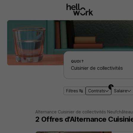
Aller au contenu principal
Effectuer une recherche d'emploi par localité
QUOI ?
1
Filtres
Contrats
Salaire
Alternance Cuisinier de collectivités Neufchâteau
2
Offres d'Alternance
Cuisini