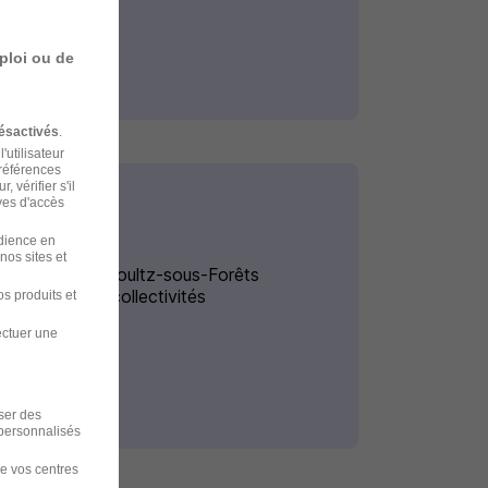
ploi ou de
ésactivés
.
'utilisateur
préférences
 vérifier s'il
ves d'accès
udience en
nos sites et
Alternance Soultz-sous-Forêts
Cuisinier de collectivités
s produits et
ectuer une
iser des
 personnalisés
de vos centres