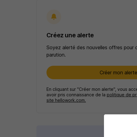
Créez une alerte
Soyez alerté des nouvelles offres pour 
parution.
Créer mon alert
En cliquant sur "Créer mon alerte", vous ac
avoir pris connaissance de la
politique de p
site hellowork.com.