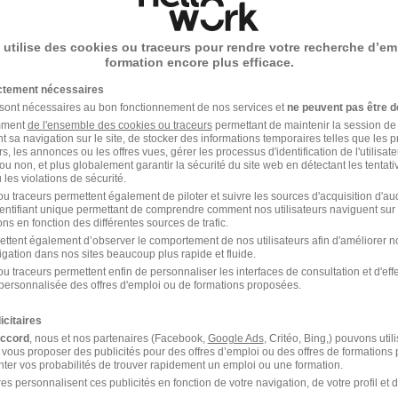
 utilise des cookies ou traceurs pour rendre votre recherche d’em
Alternance Restauration
formation encore plus efficace.
ictement nécessaires
 sont nécessaires au bon fonctionnement de nos services et
ne peuvent pas être d
amment
de l'ensemble des cookies ou traceurs
permettant de maintenir la session de l
t sa navigation sur le site, de stocker des informations temporaires telles que les 
rs, les annonces ou les offres vues, gérer les processus d'identification de l'utilisateur,
ou non, et plus globalement garantir la sécurité du site web en détectant les tentati
métier Cuisinier de collectivités
les violations de sécurité.
u traceurs permettent également de piloter et suivre les sources d'acquisition d'a
identifiant unique permettant de comprendre comment nos utilisateurs naviguent sur 
Alternance L'Isle-d'Abeau Cuisinier de
ns en fonction des différentes sources de trafic.
collectivités
ettent également d’observer le comportement de nos utilisateurs afin d'améliorer no
igation dans nos sites beaucoup plus rapide et fluide.
u traceurs permettent enfin de personnaliser les interfaces de consultation et d'eff
personnalisée des offres d'emploi ou de formations proposées.
icitaires
 de collectivités
accord
, nous et nos partenaires (Facebook,
Google Ads
, Critéo, Bing,) pouvons util
 vous proposer des publicités pour des offres d’emploi ou des offres de formations
ter vos probabilités de trouver rapidement un emploi ou une formation.
es personnalisent ces publicités en fonction de votre navigation, de votre profil et 