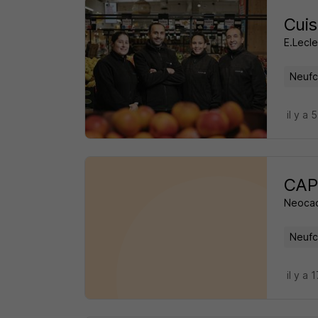
Cuis
E.Lecle
Neufc
il y a 
CAP 
Neocad
Neufc
il y a 