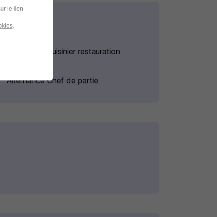
ur le lien
okies
.
Alternance Cuisinier restauration
rapide
Alternance Chef de partie