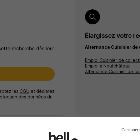
Élargissez votre r
Alternance Cuisinier de 
cette recherche dès leur
Emploi Cuisinier de collect
Emploi à Neufchâteau
Alternance Cuisinier de col
e
ceptez les
CGU
et déclarez
rotection des données du
Continuer 