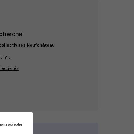
echerche
collectivités Neufchâteau
ivités
lectivités
sans accepter