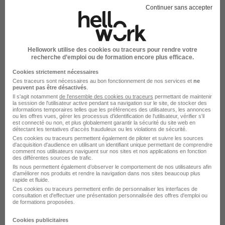
Groupe Ecofac
Continuer sans accepter
Port-en-Bessin-Huppain - 14
Alternance
492 - 1 823 € / mois
24 mois
Hellowork utilise des cookies ou traceurs pour rendre votre
recherche d’emploi ou de formation encore plus efficace.
Voir l’offre
Cookies strictement nécessaires
il y a 3 jours
Ces traceurs sont nécessaires au bon fonctionnement de nos services et
ne
peuvent pas être désactivés
.
Il s'agit notamment
de l'ensemble des cookies ou traceurs
permettant de maintenir
la session de l'utilisateur active pendant sa navigation sur le site, de stocker des
informations temporaires telles que les préférences des utilisateurs, les annonces
ou les offres vues, gérer les processus d'identification de l'utilisateur, vérifier s'il
est connecté ou non, et plus globalement garantir la sécurité du site web en
détectant les tentatives d'accès frauduleux ou les violations de sécurité.
Ces cookies ou traceurs permettent également de piloter et suivre les sources
d'acquisition d'audience en utilisant un identifiant unique permettant de comprendre
Alternance - Conseiller en Gestion de
comment nos utilisateurs naviguent sur nos sites et nos applications en fonction
des différentes sources de trafic.
Patrimoine H/F
Ils nous permettent également d’observer le comportement de nos utilisateurs afin
d'améliorer nos produits et rendre la navigation dans nos sites beaucoup plus
Groupe Ecofac
rapide et fluide.
Ces cookies ou traceurs permettent enfin de personnaliser les interfaces de
consultation et d'effectuer une présentation personnalisée des offres d'emploi ou
Ouistreham - 14
Alternance
492 - 1 823 € / mois
de formations proposées.
24 mois
Cookies publicitaires