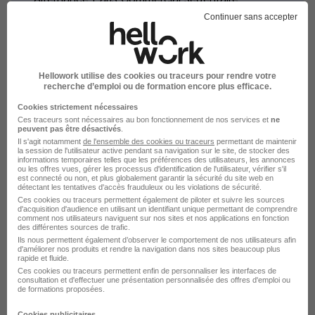
Alternance Rennes Commercial sédentaire
Continuer sans accepter
Alternance Toulouse Commercial sédentaire
Alternance Romainville Commercial sédentaire
Hellowork utilise des cookies ou traceurs pour rendre votre
Parcourir toutes les alternances de Commercial
recherche d’emploi ou de formation encore plus efficace.
sédentaire
Cookies strictement nécessaires
Ces traceurs sont nécessaires au bon fonctionnement de nos services et
ne
peuvent pas être désactivés
.
Il s'agit notamment
de l'ensemble des cookies ou traceurs
permettant de maintenir
la session de l'utilisateur active pendant sa navigation sur le site, de stocker des
informations temporaires telles que les préférences des utilisateurs, les annonces
ou les offres vues, gérer les processus d'identification de l'utilisateur, vérifier s'il
est connecté ou non, et plus globalement garantir la sécurité du site web en
Alternance par métiers similaires
détectant les tentatives d'accès frauduleux ou les violations de sécurité.
Ces cookies ou traceurs permettent également de piloter et suivre les sources
d'acquisition d'audience en utilisant un identifiant unique permettant de comprendre
comment nos utilisateurs naviguent sur nos sites et nos applications en fonction
Alternance Conseiller commercial sédentaire
des différentes sources de trafic.
Alternance Attaché commercial sédentaire
Ils nous permettent également d’observer le comportement de nos utilisateurs afin
d'améliorer nos produits et rendre la navigation dans nos sites beaucoup plus
Alternance Agent commercial
rapide et fluide.
Ces cookies ou traceurs permettent enfin de personnaliser les interfaces de
Alternance Assistant commercial
consultation et d'effectuer une présentation personnalisée des offres d'emploi ou
de formations proposées.
Alternance Sales support
Cookies publicitaires