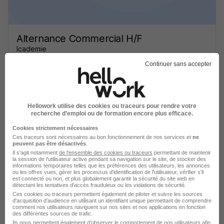
Alternance Commercial H/F
Icademie
Continuer sans accepter
Marseille - 13
Alternance
Temps partiel
Cette offre n’est plus disponible depuis le 21/06/26
Hellowork utilise des cookies ou traceurs pour rendre votre
recherche d’emploi ou de formation encore plus efficace.
Cookies strictement nécessaires
Ces traceurs sont nécessaires au bon fonctionnement de nos services et
ne
peuvent pas être désactivés
.
Il s'agit notamment
de l'ensemble des cookies ou traceurs
permettant de maintenir
la session de l'utilisateur active pendant sa navigation sur le site, de stocker des
informations temporaires telles que les préférences des utilisateurs, les annonces
Alternance Commercial H/F
ou les offres vues, gérer les processus d'identification de l'utilisateur, vérifier s'il
est connecté ou non, et plus globalement garantir la sécurité du site web en
Icademie
détectant les tentatives d'accès frauduleux ou les violations de sécurité.
Ces cookies ou traceurs permettent également de piloter et suivre les sources
d'acquisition d'audience en utilisant un identifiant unique permettant de comprendre
Marseille - 13
Alternance
Temps partiel
comment nos utilisateurs naviguent sur nos sites et nos applications en fonction
des différentes sources de trafic.
Ils nous permettent également d’observer le comportement de nos utilisateurs afin
Cette offre n’est plus disponible depuis le 21/06/26