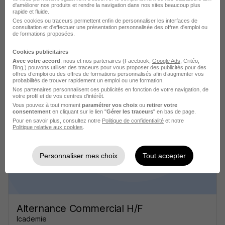
d'améliorer nos produits et rendre la navigation dans nos sites beaucoup plus
rapide et fluide.
Ces cookies ou traceurs permettent enfin de personnaliser les interfaces de
consultation et d'effectuer une présentation personnalisée des offres d'emploi ou
de formations proposées.
Cookies publicitaires
Avec votre accord
, nous et nos partenaires (Facebook,
Google Ads
, Critéo,
Bing,) pouvons utiliser des traceurs pour vous proposer des publicités pour des
offres d’emploi ou des offres de formations personnalisés afin d’augmenter vos
Alternance Commercial H/F
probabilités de trouver rapidement un emploi ou une formation.
Icademie
Nos partenaires personnalisent ces publicités en fonction de votre navigation, de
votre profil et de vos centres d’intérêt.
Vous pouvez à tout moment
paramétrer vos choix
ou
retirer votre
Marseille - 13
Alternance
Temps partiel
consentement
en cliquant sur le lien "
Gérer les traceurs
" en bas de page.
Pour en savoir plus, consultez notre
Politique de confidentialité
et notre
Politique relative aux cookies
.
Cette offre n’est plus disponible depuis le 21/06/26
Personnaliser mes choix
Tout accepter
Alternance Commercial H/F
Icademie