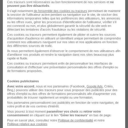
Ces traceurs sont nécessaires au bon fonctionnement de nos services et
ne
peuvent pas être désactivés
.
Il s'agit notamment
de l'ensemble des cookies ou traceurs
permettant de maintenir
la session de l'utilisateur active pendant sa navigation sur le site, de stocker des
informations temporaires telles que les préférences des utilisateurs, les annonces
Conducteur de Transport Routier de
ou les offres vues, gérer les processus d'identification de l'utilisateur, vérifier s'il
est connecté ou non, et plus globalement garantir la sécurité du site web en
Voyageurs H/F
détectant les tentatives d'accès frauduleux ou les violations de sécurité.
Consortio
Ces cookies ou traceurs permettent également de piloter et suivre les sources
d'acquisition d'audience en utilisant un identifiant unique permettant de comprendre
comment nos utilisateurs naviguent sur nos sites et nos applications en fonction
des différentes sources de trafic.
Toulouse - 31
Alternance
Temps partiel
Ils nous permettent également d’observer le comportement de nos utilisateurs afin
d'améliorer nos produits et rendre la navigation dans nos sites beaucoup plus
rapide et fluide.
Cette offre n’est plus disponible depuis le 05/06/26
Ces cookies ou traceurs permettent enfin de personnaliser les interfaces de
consultation et d'effectuer une présentation personnalisée des offres d'emploi ou
de formations proposées.
Cookies publicitaires
Avec votre accord
, nous et nos partenaires (Facebook,
Google Ads
, Critéo,
Bing,) pouvons utiliser des traceurs pour vous proposer des publicités pour des
offres d’emploi ou des offres de formations personnalisés afin d’augmenter vos
probabilités de trouver rapidement un emploi ou une formation.
Conducteur de Transport Routier de
Nos partenaires personnalisent ces publicités en fonction de votre navigation, de
votre profil et de vos centres d’intérêt.
Voyageurs H/F
Vous pouvez à tout moment
paramétrer vos choix
ou
retirer votre
consentement
Consortio
en cliquant sur le lien "
Gérer les traceurs
" en bas de page.
Pour en savoir plus, consultez notre
Politique de confidentialité
et notre
Politique relative aux cookies
.