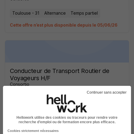
Toulouse - 31
Alternance
Temps partiel
Cette offre n’est plus disponible depuis le 05/06/26
Conducteur de Transport Routier de
Voyageurs H/F
Consortio
Continuer sans accepter
Toulouse - 31
Alternance
Temps partiel
Cette offre n’est plus disponible depuis le 05/06/26
Hellowork utilise des cookies ou traceurs pour rendre votre
recherche d’emploi ou de formation encore plus efficace.
Cookies strictement nécessaires