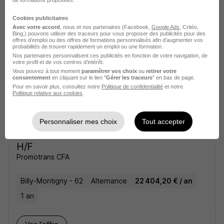
22 404,20 € / an
1 an
Cookies publicitaires
Avec votre accord
, nous et nos partenaires (Facebook,
Google Ads
, Critéo,
Bing,) pouvons utiliser des traceurs pour vous proposer des publicités pour des
offres d’emploi ou des offres de formations personnalisés afin d’augmenter vos
Voir l’offre
il y a 9 jours
probabilités de trouver rapidement un emploi ou une formation.
Nos partenaires personnalisent ces publicités en fonction de votre navigation, de
votre profil et de vos centres d’intérêt.
Vous pouvez à tout moment
paramétrer vos choix
ou
retirer votre
consentement
en cliquant sur le lien "
Gérer les traceurs
" en bas de page.
Pour en savoir plus, consultez notre
Politique de confidentialité
et notre
Politique relative aux cookies
.
Contrat d'Apprentsisage CAP
Personnaliser mes choix
Tout accepter
Conducteur Routier de Marchandises
H/F
Promotrans CFA
Billy-Montigny - 62
Alternance
22 404,20 € / an
1 an