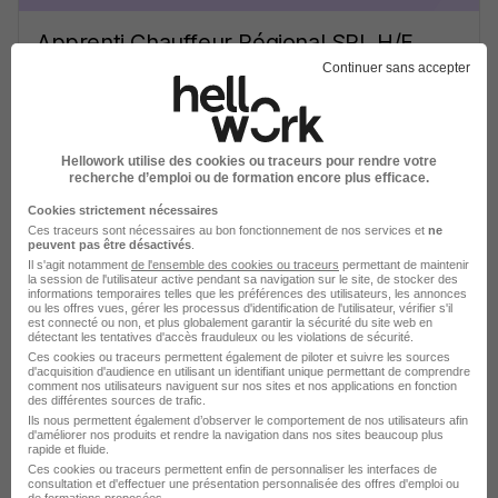
Apprenti Chauffeur Régional SPL H/F
Free Go Ouest
Super recruteur
Continuer sans accepter
Saint-Étienne-de-Montluc - 44
Alternance
8 mois
Hellowork utilise des cookies ou traceurs pour rendre votre
recherche d’emploi ou de formation encore plus efficace.
Voir l’offre
il y a 7 jours
Cookies strictement nécessaires
Ces traceurs sont nécessaires au bon fonctionnement de nos services et
ne
peuvent pas être désactivés
.
Il s'agit notamment
de l'ensemble des cookies ou traceurs
permettant de maintenir
la session de l'utilisateur active pendant sa navigation sur le site, de stocker des
informations temporaires telles que les préférences des utilisateurs, les annonces
ou les offres vues, gérer les processus d'identification de l'utilisateur, vérifier s'il
est connecté ou non, et plus globalement garantir la sécurité du site web en
détectant les tentatives d'accès frauduleux ou les violations de sécurité.
Ces cookies ou traceurs permettent également de piloter et suivre les sources
Contrat d'Apprentsisage CAP
d'acquisition d'audience en utilisant un identifiant unique permettant de comprendre
Conducteur Routier de Marchandises
comment nos utilisateurs naviguent sur nos sites et nos applications en fonction
des différentes sources de trafic.
H/F
Ils nous permettent également d’observer le comportement de nos utilisateurs afin
d'améliorer nos produits et rendre la navigation dans nos sites beaucoup plus
Promotrans CFA
rapide et fluide.
Ces cookies ou traceurs permettent enfin de personnaliser les interfaces de
consultation et d'effectuer une présentation personnalisée des offres d'emploi ou
Fournes-en-Weppes - 59
Alternance
de formations proposées.