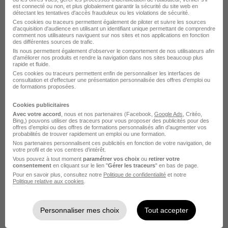
est connecté ou non, et plus globalement garantir la sécurité du site web en
Alternance Responsable de formation
détectant les tentatives d'accès frauduleux ou les violations de sécurité.
Alternance Chef de projet formation
Ces cookies ou traceurs permettent également de piloter et suivre les sources
d'acquisition d'audience en utilisant un identifiant unique permettant de comprendre
Alternance Gestionnaire de formation
comment nos utilisateurs naviguent sur nos sites et nos applications en fonction
des différentes sources de trafic.
Alternance Coach en développement des
Ils nous permettent également d’observer le comportement de nos utilisateurs afin
d'améliorer nos produits et rendre la navigation dans nos sites beaucoup plus
compétences
rapide et fluide.
Ces cookies ou traceurs permettent enfin de personnaliser les interfaces de
Alternance Consultant en mobilité
consultation et d'effectuer une présentation personnalisée des offres d'emploi ou
de formations proposées.
Alternance Chargé de développement RH
Cookies publicitaires
Avec votre accord
, nous et nos partenaires (Facebook,
Google Ads
, Critéo,
Bing,) pouvons utiliser des traceurs pour vous proposer des publicités pour des
offres d’emploi ou des offres de formations personnalisés afin d’augmenter vos
probabilités de trouver rapidement un emploi ou une formation.
Nos partenaires personnalisent ces publicités en fonction de votre navigation, de
votre profil et de vos centres d’intérêt.
Alternance par métier dans le
Vous pouvez à tout moment
paramétrer vos choix
ou
retirer votre
consentement
en cliquant sur le lien "
Gérer les traceurs
" en bas de page.
domaine Formation à Lille
Pour en savoir plus, consultez notre
Politique de confidentialité
et notre
Politique relative aux cookies
.
Alternance Lille Formateur
Personnaliser mes choix
Tout accepter
Alternance Lille Chargé de formation