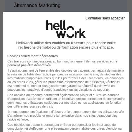
Alternance Marketing
Continuer sans accepter
Alternance par ville pour le
Hellowork utilise des cookies ou traceurs pour rendre votre
recherche d’emploi ou de formation encore plus efficace.
métier Category manager
Cookies strictement nécessaires
Ces traceurs sont nécessaires au bon fonctionnement de nos services et
ne
peuvent pas être désactivés
.
Alternance Paris Category manager
Il s'agit notamment
de l'ensemble des cookies ou traceurs
permettant de maintenir
la session de l'utilisateur active pendant sa navigation sur le site, de stocker des
Alternance Clichy Category manager
informations temporaires telles que les préférences des utilisateurs, les annonces
ou les offres vues, gérer les processus d'identification de l'utilisateur, vérifier s'il
Alternance Issy-les-Moulineaux Category
est connecté ou non, et plus globalement garantir la sécurité du site web en
détectant les tentatives d'accès frauduleux ou les violations de sécurité.
manager
Ces cookies ou traceurs permettent également de piloter et suivre les sources
Alternance Massy Category manager
d'acquisition d'audience en utilisant un identifiant unique permettant de comprendre
comment nos utilisateurs naviguent sur nos sites et nos applications en fonction
des différentes sources de trafic.
Parcourir toutes les alternances de Category
Ils nous permettent également d’observer le comportement de nos utilisateurs afin
manager
d'améliorer nos produits et rendre la navigation dans nos sites beaucoup plus
rapide et fluide.
Ces cookies ou traceurs permettent enfin de personnaliser les interfaces de
consultation et d'effectuer une présentation personnalisée des offres d'emploi ou