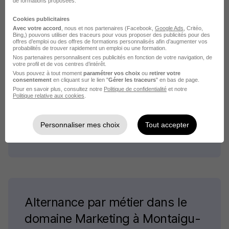
de formations proposées.
Cookies publicitaires
Avec votre accord
, nous et nos partenaires (Facebook,
Google Ads
, Critéo,
Alternance par métiers similaires
Bing,) pouvons utiliser des traceurs pour vous proposer des publicités pour des
offres d’emploi ou des offres de formations personnalisés afin d’augmenter vos
probabilités de trouver rapidement un emploi ou une formation.
Nos partenaires personnalisent ces publicités en fonction de votre navigation, de
Alternance Responsable trade-marketing
votre profil et de vos centres d’intérêt.
Vous pouvez à tout moment
paramétrer vos choix
ou
retirer votre
Alternance Assistant brand manager
consentement
en cliquant sur le lien "
Gérer les traceurs
" en bas de page.
Pour en savoir plus, consultez notre
Politique de confidentialité
et notre
Alternance Marketing manager
Politique relative aux cookies
.
Alternance Assistant chef de produit marketing
Alternance Chef de produit marketing
Personnaliser mes choix
Tout accepter
Alternance Chef de groupe marketing
Alternance par métier dans le
domaine Marketing à Montaigu-