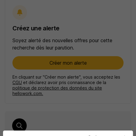
Créez une alerte
Soyez alerté des nouvelles offres pour cette
recherche dès leur parution.
Créer mon alerte
En cliquant sur "Créer mon alerte", vous acceptez les
CGU
et déclarez avoir pris connaissance de la
politique de protection des données du site
hellowork.com.