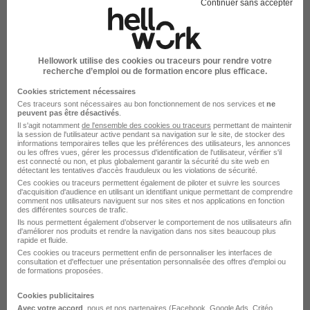
Continuer sans accepter
Élargissez votre recherche
Alternance Boulanger-pâtissier Fontenay-le-
Comte
Hellowork utilise des cookies ou traceurs pour rendre votre
recherche d’emploi ou de formation encore plus efficace.
Emploi Boulanger-pâtissier
Emploi à Fontenay-le-Comte
Cookies strictement nécessaires
Alternance Boulanger-pâtissier
Ces traceurs sont nécessaires au bon fonctionnement de nos services et
ne
peuvent pas être désactivés
.
Il s'agit notamment
de l'ensemble des cookies ou traceurs
permettant de maintenir
la session de l'utilisateur active pendant sa navigation sur le site, de stocker des
informations temporaires telles que les préférences des utilisateurs, les annonces
ou les offres vues, gérer les processus d'identification de l'utilisateur, vérifier s'il
est connecté ou non, et plus globalement garantir la sécurité du site web en
détectant les tentatives d'accès frauduleux ou les violations de sécurité.
Emplois & formations
Ces cookies ou traceurs permettent également de piloter et suivre les sources
d'acquisition d'audience en utilisant un identifiant unique permettant de comprendre
comment nos utilisateurs naviguent sur nos sites et nos applications en fonction
des différentes sources de trafic.
Alternance Boulanger-pâtissier
Ils nous permettent également d’observer le comportement de nos utilisateurs afin
d'améliorer nos produits et rendre la navigation dans nos sites beaucoup plus
Alternance Artisanat
rapide et fluide.
Ces cookies ou traceurs permettent enfin de personnaliser les interfaces de
consultation et d'effectuer une présentation personnalisée des offres d'emploi ou
de formations proposées.
Cookies publicitaires
Avec votre accord
, nous et nos partenaires (Facebook,
Google Ads
, Critéo,