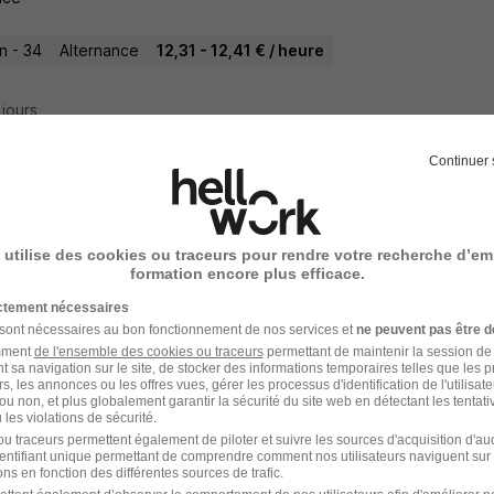
n - 34
Alternance
12,31 - 12,41 € / heure
3 jours
Continuer 
liaire de Vie en Alternance H/F
ance
 utilise des cookies ou traceurs pour rendre votre recherche d’em
formation encore plus efficace.
 - 34
Alternance
12,31 - 12,41 € / heure
ictement nécessaires
 sont nécessaires au bon fonctionnement de nos services et
ne peuvent pas être d
amment
de l'ensemble des cookies ou traceurs
permettant de maintenir la session de l
3 jours
t sa navigation sur le site, de stocker des informations temporaires telles que les 
rs, les annonces ou les offres vues, gérer les processus d'identification de l'utilisateur,
ou non, et plus globalement garantir la sécurité du site web en détectant les tentati
les violations de sécurité.
u traceurs permettent également de piloter et suivre les sources d'acquisition d'a
identifiant unique permettant de comprendre comment nos utilisateurs naviguent sur 
liaire de Vie en Alternance H/F
ns en fonction des différentes sources de trafic.