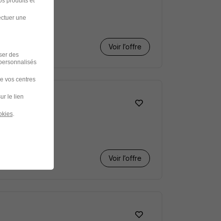
s produits et
ectuer une
Voir l’offre
iser des
 personnalisés
de vos centres
ur le lien
okies
.
Voir l’offre