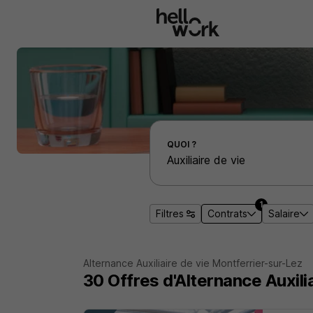
Aller au contenu principal
Effectuer une recherche d'emploi par localité
QUOI ?
1
Filtres
Contrats
Salaire
Alternance Auxiliaire de vie Montferrier-sur-Lez
30
Offres d'Alternance
Auxili