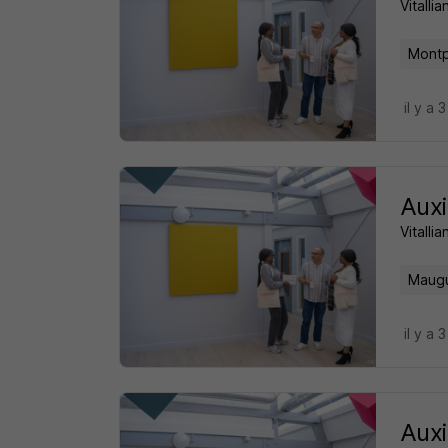
Vitalli
Montpe
il y a 
Auxi
Vitalli
Maugu
il y a 
Auxi