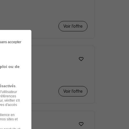
Voir l’offre
sans accepter
ploi ou de
ésactivés
.
Voir l’offre
'utilisateur
préférences
 vérifier s'il
ves d'accès
udience en
nos sites et