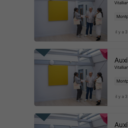
Vitalli
Montpe
il y a 
Auxi
Vitalli
Montpe
il y a 
Auxi