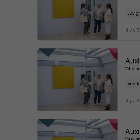
Juvig
il y a 
Auxi
Vitalli
Venda
il y a 
Auxi
Vitalli