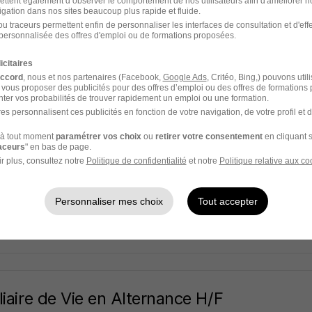
ance
ettent également d’observer le comportement de nos utilisateurs afin d'améliorer no
igation dans nos sites beaucoup plus rapide et fluide.
u traceurs permettent enfin de personnaliser les interfaces de consultation et d'eff
auquès - 34
Alternance
12,31 € / heure
personnalisée des offres d'emploi ou de formations proposées.
icitaires
3 jours
accord
, nous et nos partenaires (Facebook,
Google Ads
, Critéo, Bing,) pouvons util
 vous proposer des publicités pour des offres d’emploi ou des offres de formations
ter vos probabilités de trouver rapidement un emploi ou une formation.
es personnalisent ces publicités en fonction de votre navigation, de votre profil et 
liaire de Vie en Alternance H/F
à tout moment
paramétrer vos choix
ou
retirer votre consentement
en cliquant s
raceurs
" en bas de page.
ance
r plus, consultez notre
Politique de confidentialité
et notre
Politique relative aux co
lnau-le-Lez - 34
Alternance
12,31 - 12,41 € / heure
Personnaliser mes choix
Tout accepter
3 jours
liaire de Vie en Alternance H/F