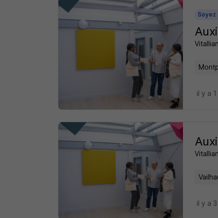
Soyez 
Auxi
Vitalli
Montpe
il y a 1
Auxi
Vitalli
Vailh
il y a 