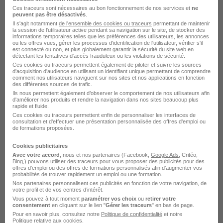
Auxiliaire de Vie H/F
Ces traceurs sont nécessaires au bon fonctionnement de nos services et
ne
peuvent pas être désactivés
.
Vitalliance
Il s'agit notamment
de l'ensemble des cookies ou traceurs
permettant de maintenir
la session de l'utilisateur active pendant sa navigation sur le site, de stocker des
informations temporaires telles que les préférences des utilisateurs, les annonces
Talant - 21
Alternance
12,31 - 12,41 € / heure
ou les offres vues, gérer les processus d'identification de l'utilisateur, vérifier s'il
est connecté ou non, et plus globalement garantir la sécurité du site web en
détectant les tentatives d'accès frauduleux ou les violations de sécurité.
Ces cookies ou traceurs permettent également de piloter et suivre les sources
Voir l’offre
d'acquisition d'audience en utilisant un identifiant unique permettant de comprendre
il y a 4 jours
comment nos utilisateurs naviguent sur nos sites et nos applications en fonction
des différentes sources de trafic.
Ils nous permettent également d’observer le comportement de nos utilisateurs afin
d'améliorer nos produits et rendre la navigation dans nos sites beaucoup plus
rapide et fluide.
Ces cookies ou traceurs permettent enfin de personnaliser les interfaces de
consultation et d'effectuer une présentation personnalisée des offres d'emploi ou
de formations proposées.
Cookies publicitaires
Auxiliaire de Vie H/F
Avec votre accord
, nous et nos partenaires (Facebook,
Google Ads
, Critéo,
Vitalliance
Bing,) pouvons utiliser des traceurs pour vous proposer des publicités pour des
offres d’emploi ou des offres de formations personnalisés afin d’augmenter vos
probabilités de trouver rapidement un emploi ou une formation.
Arc-sur-Tille - 21
Alternance
12,31 - 12,41 € / heure
Nos partenaires personnalisent ces publicités en fonction de votre navigation, de
votre profil et de vos centres d’intérêt.
Vous pouvez à tout moment
paramétrer vos choix
ou
retirer votre
consentement
en cliquant sur le lien "
Gérer les traceurs
" en bas de page.
Voir l’offre
Pour en savoir plus, consultez notre
Politique de confidentialité
et notre
il y a 4 jours
Politique relative aux cookies
.