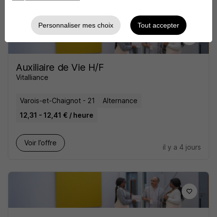
Personnaliser mes choix
Tout accepter
Auxiliaire de Vie H/F
Vitalliance
Varois-et-Chaignot - 21
Alternance
12,31 - 12,41 € / heure
Voir l’offre
il y a 4 jours