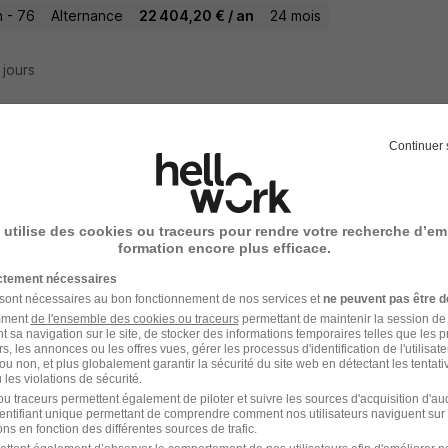
 - 76
Alternance
22 404,20 € / an
24 mois
4 jours
Continuer 
rnance - Assistant Administrateur Réseau
OM
 utilise des cookies ou traceurs pour rendre votre recherche d’em
 59
Alternance
400 - 1 400 € / mois
2 ans
formation encore plus efficace.
ictement nécessaires
7 jours
 sont nécessaires au bon fonctionnement de nos services et
ne peuvent pas être d
amment
de l'ensemble des cookies ou traceurs
permettant de maintenir la session de l
t sa navigation sur le site, de stocker des informations temporaires telles que les 
rs, les annonces ou les offres vues, gérer les processus d'identification de l'utilisateur,
ou non, et plus globalement garantir la sécurité du site web en détectant les tentati
les violations de sécurité.
rnance - Assistant Administrateur Réseau
u traceurs permettent également de piloter et suivre les sources d'acquisition d'a
identifiant unique permettant de comprendre comment nos utilisateurs naviguent sur 
OM
ns en fonction des différentes sources de trafic.