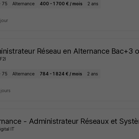
- 75
Alternance
400 - 1 700 € / mois
2 ans
 jour
nistrateur Réseau en Alternance Bac+3 o
 F2I
- 75
Alternance
784 - 1 824 € / mois
2 ans
2 jours
rnance - Administrateur Réseaux et Syst
gital IT