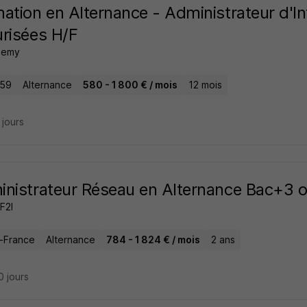
ation en Alternance - Administrateur d'In
risées H/F
demy
 59
Alternance
580 - 1 800 € / mois
12 mois
7 jours
nistrateur Réseau en Alternance Bac+3 o
 F2I
e-France
Alternance
784 - 1 824 € / mois
2 ans
10 jours