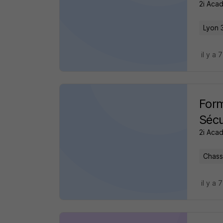
2i Aca
Lyon 
il y a 
Form
Sécu
2i Aca
Chass
il y a 