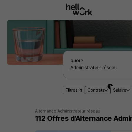
Aller au contenu principal
Effectuer une recherche d'emploi par localité
QUOI ?
1
Filtres
Contrats
Salaire
Alternance Administrateur réseau
112
Offres d'Alternance
Admin