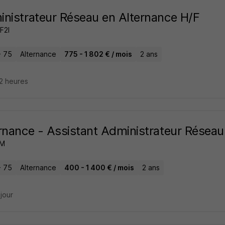
nistrateur Réseau en Alternance H/F
 F2I
- 75
Alternance
775 - 1 802 € / mois
2 ans
22 heures
rnance - Assistant Administrateur Réseau
OM
- 75
Alternance
400 - 1 400 € / mois
2 ans
 jour