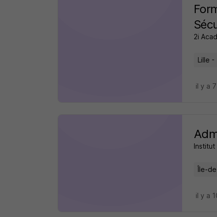
Form
Sécu
2i Aca
Lille -
il y a 
Admi
Institut
Île-d
il y a 