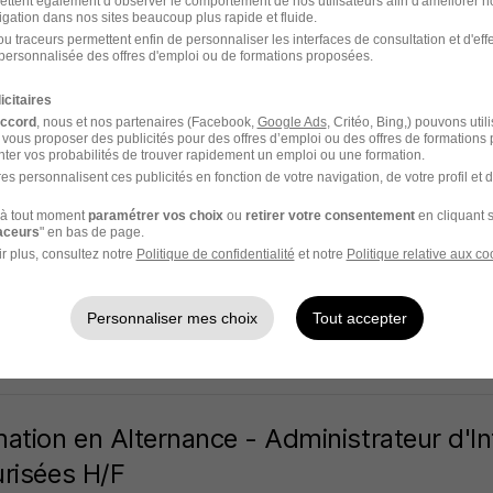
ettent également d’observer le comportement de nos utilisateurs afin d'améliorer no
igation dans nos sites beaucoup plus rapide et fluide.
 59
Alternance
400 - 1 400 € / mois
2 ans
u traceurs permettent enfin de personnaliser les interfaces de consultation et d'eff
personnalisée des offres d'emploi ou de formations proposées.
7 jours
icitaires
accord
, nous et nos partenaires (Facebook,
Google Ads
, Critéo, Bing,) pouvons util
 vous proposer des publicités pour des offres d’emploi ou des offres de formations
ter vos probabilités de trouver rapidement un emploi ou une formation.
es personnalisent ces publicités en fonction de votre navigation, de votre profil et 
rnant - Licence Informatique - Administr
à tout moment
paramétrer vos choix
ou
retirer votre consentement
en cliquant s
ns
raceurs
" en bas de page.
r plus, consultez notre
Politique de confidentialité
et notre
Politique relative aux co
limar - 26
Alternance
1 an
Personnaliser mes choix
Tout accepter
7 jours
ation en Alternance - Administrateur d'In
risées H/F