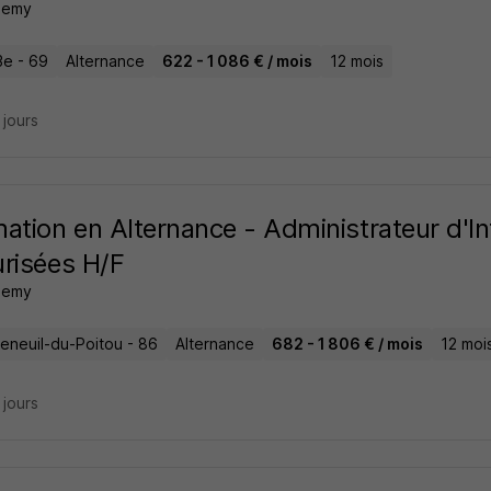
demy
3e - 69
Alternance
622 - 1 086 € / mois
12 mois
7 jours
ation en Alternance - Administrateur d'In
risées H/F
demy
eneuil-du-Poitou - 86
Alternance
682 - 1 806 € / mois
12 moi
7 jours