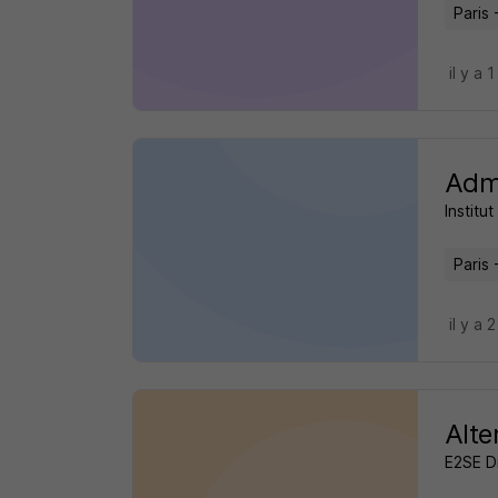
Paris 
il y a 1
Admi
Institut
Paris 
il y a 
Alte
E2SE Di