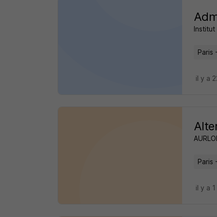
Admi
Institut
Paris 
il y a 
Alte
AURL
Paris 
il y a 1