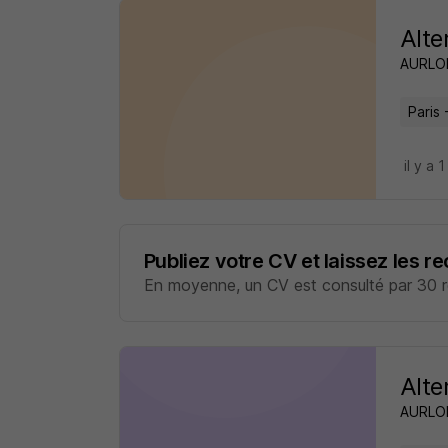
Alte
AURL
Paris 
il y a 1
Publiez votre CV et laissez les r
En moyenne, un CV est consulté par 30 re
Alte
AURL