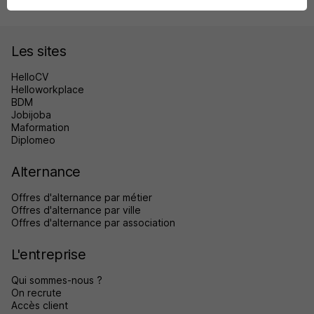
Les sites
HelloCV
Helloworkplace
BDM
Jobijoba
Maformation
Diplomeo
Alternance
Offres d'alternance par métier
Offres d'alternance par ville
Offres d'alternance par association
L'entreprise
Qui sommes-nous ?
On recrute
Accès client