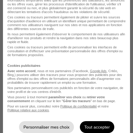
informations temporaires telles que les préférences des utilisateurs, les annonces
ou les offres vues, gérer les processus d'identification de l'utilisateur, vérifier s'il
Toutes les offres Alternance
est connecté ou non, et plus globalement garantir la sécurité du site web en
détectant les tentatives d'accès frauduleux ou les violations de sécurité.
par association métier
Ces cookies ou traceurs permettent également de piloter et suivre les sources
d'acquisition d'audience en utilisant un identifiant unique permettant de comprendre
comment nos utilisateurs naviguent sur nos sites et nos applications en fonction
des différentes sources de trafic.
Alternance Conseiller de vente Paris
Ils nous permettent également d’observer le comportement de nos utilisateurs afin
d'améliorer nos produits et rendre la navigation dans nos sites beaucoup plus
Alternance Assistant comptable Paris
rapide et fluide.
Ces cookies ou traceurs permettent enfin de personnaliser les interfaces de
Alternance Assistant communication Paris
consultation et d'effectuer une présentation personnalisée des offres d'emploi ou
de formations proposées.
Alternance Business developer Paris
Alternance Assistant de gestion Paris
Cookies publicitaires
Avec votre accord
, nous et nos partenaires (Facebook,
Google Ads
, Critéo,
Alternance Employé polyvalent de
Bing,) pouvons utiliser des traceurs pour vous proposer des publicités pour des
restauration Toulouse
offres d’emploi ou des offres de formations personnalisés afin d’augmenter vos
probabilités de trouver rapidement un emploi ou une formation.
Nos partenaires personnalisent ces publicités en fonction de votre navigation, de
Voir plus
votre profil et de vos centres d’intérêt.
Vous pouvez à tout moment
paramétrer vos choix
ou
retirer votre
consentement
en cliquant sur le lien "
Gérer les traceurs
" en bas de page.
Pour en savoir plus, consultez notre
Politique de confidentialité
et notre
Politique relative aux cookies
.
Personnaliser mes choix
Tout accepter
Accueil
Recherche alternance
Index Associations