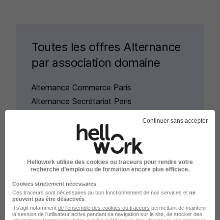
Toutes les offres Alternance
par association domaine
Alternance Commerce Paris
Alternance Secrétariat Paris
Alternance Vente Paris
Continuer sans accepter
Alternance Ressources Humaines Paris
Alternance Communication Paris
Alternance Informatique Paris
Hellowork utilise des cookies ou traceurs pour rendre votre
recherche d’emploi ou de formation encore plus efficace.
Voir plus
Cookies strictement nécessaires
Ces traceurs sont nécessaires au bon fonctionnement de nos services et
ne
peuvent pas être désactivés
.
Il s'agit notamment
de l'ensemble des cookies ou traceurs
permettant de maintenir
la session de l'utilisateur active pendant sa navigation sur le site, de stocker des