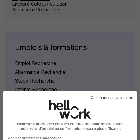
Emploi à Coteaux du Lizon
Alternance Recherche
Emplois & formations
Emploi Recherche
Alternance Recherche
Stage Recherche
Intérim Recherche
Continuer sans accepter
Hellowork utilise des cookies ou traceurs pour rendre votre
recherche d’emploi ou de formation encore plus efficace.
Alternance par domaine à
Cookies strictement nécessaires