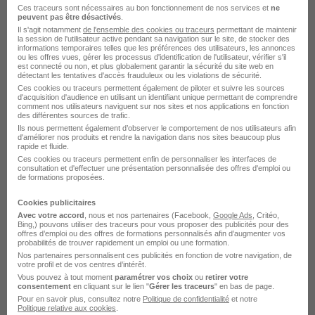
Coteaux du Lizon
Ces traceurs sont nécessaires au bon fonctionnement de nos services et
ne
peuvent pas être désactivés
.
Il s'agit notamment
de l'ensemble des cookies ou traceurs
permettant de maintenir
Alternance Coteaux du Lizon Production
la session de l'utilisateur active pendant sa navigation sur le site, de stocker des
informations temporaires telles que les préférences des utilisateurs, les annonces
Alternance Coteaux du Lizon Industrie
ou les offres vues, gérer les processus d'identification de l'utilisateur, vérifier s'il
est connecté ou non, et plus globalement garantir la sécurité du site web en
détectant les tentatives d'accès frauduleux ou les violations de sécurité.
Ces cookies ou traceurs permettent également de piloter et suivre les sources
d'acquisition d'audience en utilisant un identifiant unique permettant de comprendre
comment nos utilisateurs naviguent sur nos sites et nos applications en fonction
des différentes sources de trafic.
Ils nous permettent également d’observer le comportement de nos utilisateurs afin
d'améliorer nos produits et rendre la navigation dans nos sites beaucoup plus
Alternance dans le domaine
rapide et fluide.
Ces cookies ou traceurs permettent enfin de personnaliser les interfaces de
consultation et d'effectuer une présentation personnalisée des offres d'emploi ou
Recherche en France
de formations proposées.
Cookies publicitaires
Alternance Paris Recherche
Avec votre accord
, nous et nos partenaires (Facebook,
Google Ads
, Critéo,
Bing,) pouvons utiliser des traceurs pour vous proposer des publicités pour des
Alternance Lyon Recherche
offres d’emploi ou des offres de formations personnalisés afin d’augmenter vos
probabilités de trouver rapidement un emploi ou une formation.
Alternance Saint-Herblain Recherche
Nos partenaires personnalisent ces publicités en fonction de votre navigation, de
votre profil et de vos centres d’intérêt.
Alternance Rennes Recherche
Vous pouvez à tout moment
paramétrer vos choix
ou
retirer votre
Alternance Marseille Recherche
consentement
en cliquant sur le lien "
Gérer les traceurs
" en bas de page.
Pour en savoir plus, consultez notre
Politique de confidentialité
et notre
Alternance Bordeaux Recherche
Politique relative aux cookies
.