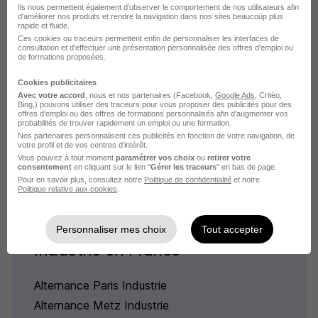
Ils nous permettent également d’observer le comportement de nos utilisateurs afin
d'améliorer nos produits et rendre la navigation dans nos sites beaucoup plus
rapide et fluide.
Alternance par métier dans le
Ces cookies ou traceurs permettent enfin de personnaliser les interfaces de
consultation et d'effectuer une présentation personnalisée des offres d'emploi ou
domaine Industrie à Coteaux du
de formations proposées.
Lizon
Cookies publicitaires
Avec votre accord
, nous et nos partenaires (Facebook,
Google Ads
, Critéo,
Bing,) pouvons utiliser des traceurs pour vous proposer des publicités pour des
offres d’emploi ou des offres de formations personnalisés afin d’augmenter vos
Alternance Coteaux du Lizon Préparateur
probabilités de trouver rapidement un emploi ou une formation.
peinture
Nos partenaires personnalisent ces publicités en fonction de votre navigation, de
votre profil et de vos centres d’intérêt.
Vous pouvez à tout moment
paramétrer vos choix
ou
retirer votre
consentement
en cliquant sur le lien "
Gérer les traceurs
" en bas de page.
Pour en savoir plus, consultez notre
Politique de confidentialité
et notre
Politique relative aux cookies
.
Alternance dans le domaine
Personnaliser mes choix
Tout accepter
Industrie en France
Alternance Paris Industrie
Alternance Metz Industrie