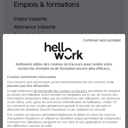
Emplois & formations
Emploi Industrie
Alternance Industrie
Stage Industrie
Continuer sans accepter
Intérim Industrie
Hellowork utilise des cookies ou traceurs pour rendre votre
recherche d’emploi ou de formation encore plus efficace.
Cookies strictement nécessaires
Alternance par domaine à
Ces traceurs sont nécessaires au bon fonctionnement de nos services et
ne
peuvent pas être désactivés
.
Coteaux du Lizon
Il s'agit notamment
de l'ensemble des cookies ou traceurs
permettant de maintenir
la session de l'utilisateur active pendant sa navigation sur le site, de stocker des
informations temporaires telles que les préférences des utilisateurs, les annonces
ou les offres vues, gérer les processus d'identification de l'utilisateur, vérifier s'il
Alternance Coteaux du Lizon Production
est connecté ou non, et plus globalement garantir la sécurité du site web en
détectant les tentatives d'accès frauduleux ou les violations de sécurité.
Ces cookies ou traceurs permettent également de piloter et suivre les sources
d'acquisition d'audience en utilisant un identifiant unique permettant de comprendre
comment nos utilisateurs naviguent sur nos sites et nos applications en fonction
des différentes sources de trafic.