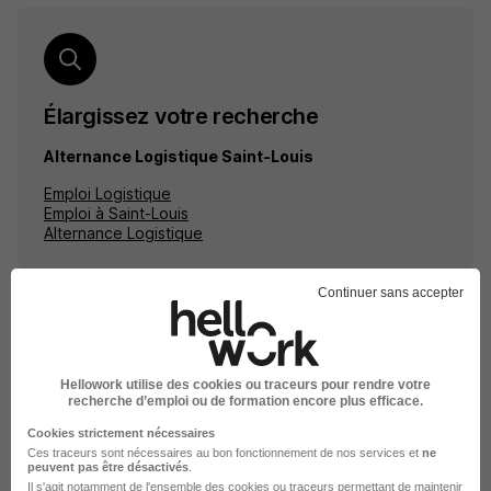
Élargissez votre recherche
Alternance Logistique Saint-Louis
Emploi Logistique
Emploi à Saint-Louis
Alternance Logistique
Continuer sans accepter
Emplois & formations
Hellowork utilise des cookies ou traceurs pour rendre votre
recherche d’emploi ou de formation encore plus efficace.
Emploi Logistique
Cookies strictement nécessaires
Alternance Logistique
Ces traceurs sont nécessaires au bon fonctionnement de nos services et
ne
peuvent pas être désactivés
.
Stage Logistique
Il s'agit notamment
de l'ensemble des cookies ou traceurs
permettant de maintenir