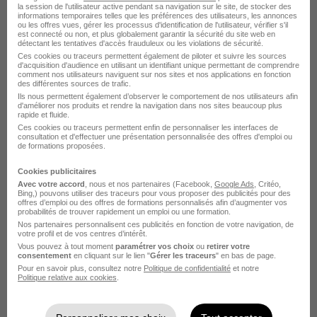
la session de l'utilisateur active pendant sa navigation sur le site, de stocker des
Intérim Logistique
informations temporaires telles que les préférences des utilisateurs, les annonces
ou les offres vues, gérer les processus d'identification de l'utilisateur, vérifier s'il
est connecté ou non, et plus globalement garantir la sécurité du site web en
détectant les tentatives d'accès frauduleux ou les violations de sécurité.
Ces cookies ou traceurs permettent également de piloter et suivre les sources
d'acquisition d'audience en utilisant un identifiant unique permettant de comprendre
comment nos utilisateurs naviguent sur nos sites et nos applications en fonction
des différentes sources de trafic.
Ils nous permettent également d’observer le comportement de nos utilisateurs afin
Alternance par domaine à Saint-
d'améliorer nos produits et rendre la navigation dans nos sites beaucoup plus
rapide et fluide.
Louis
Ces cookies ou traceurs permettent enfin de personnaliser les interfaces de
consultation et d'effectuer une présentation personnalisée des offres d'emploi ou
de formations proposées.
Alternance Saint-Louis Restauration
Cookies publicitaires
Avec votre accord
, nous et nos partenaires (Facebook,
Google Ads
, Critéo,
Alternance Saint-Louis Service
Bing,) pouvons utiliser des traceurs pour vous proposer des publicités pour des
offres d’emploi ou des offres de formations personnalisés afin d’augmenter vos
Alternance Saint-Louis Vente
probabilités de trouver rapidement un emploi ou une formation.
Alternance Saint-Louis Culture
Nos partenaires personnalisent ces publicités en fonction de votre navigation, de
votre profil et de vos centres d’intérêt.
Alternance Saint-Louis Santé
Vous pouvez à tout moment
paramétrer vos choix
ou
retirer votre
consentement
en cliquant sur le lien "
Gérer les traceurs
" en bas de page.
Alternance Saint-Louis Production
Pour en savoir plus, consultez notre
Politique de confidentialité
et notre
Politique relative aux cookies
.
Voir plus