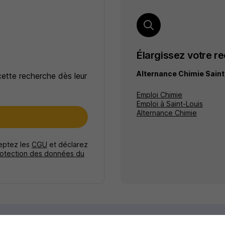
Élargissez votre r
Alternance Chimie Saint
cette recherche dès leur
Emploi Chimie
Emploi à Saint-Louis
Alternance Chimie
e
ceptez les
CGU
et déclarez
rotection des données du