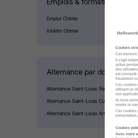
Emplois & formations
Emploi Chimie
Intérim Chimie
Hellowork
Cookies str
Ces traceurs
Il s'agit not
active pendan
des utilisateu
Alternance par domaine à S
est connecté 
frauduleux ou 
Ces cookies o
Alternance Saint-Louis Restauration
utilisant un 
nos applicatio
Alternance Saint-Louis Culture
Ils nous perm
rendre la nav
Ces cookies o
Alternance Saint-Louis Artisanat
présentation 
Cookies publ
Avec votre 