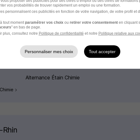
 vous proposer des publicités pour des offres d’emploi ou des offres de formations
ter vos probabilités de trouver rapidement un emploi ou une formation.
es personnalisent ces publicités en fonction de votre navigation, de votre profil et 
 Chimie en France
à tout moment
paramétrer vos choix
ou
retirer votre consentement
en cliquant s
raceurs
" en bas de page.
Alternance Bordeaux Chimie
r plus, consultez notre
Politique de confidentialité
et notre
Politique relative aux co
Alternance Saint-Grégoire Chimie
Personnaliser mes choix
Tout accepter
Alternance Pannes Chimie
Alternance Étain Chimie
 Chimie
t-Rhin