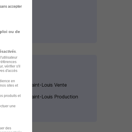
sans accepter
Stage Chimie
ploi ou de
ésactivés
.
'utilisateur
préférences
 vérifier s'il
ves d'accès
udience en
Alternance Saint-Louis Vente
nos sites et
s produits et
Alternance Saint-Louis Production
ectuer une
iser des