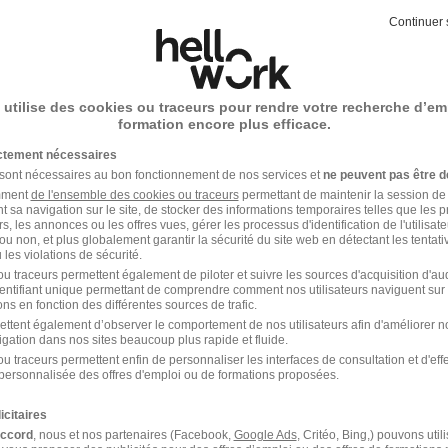
Continuer 
Alternance Chimie
 utilise des cookies ou traceurs pour rendre votre recherche d’em
formation encore plus efficace.
ictement nécessaires
 sont nécessaires au bon fonctionnement de nos services et
ne peuvent pas être d
amment
de l'ensemble des cookies ou traceurs
permettant de maintenir la session de l
t sa navigation sur le site, de stocker des informations temporaires telles que les 
rs, les annonces ou les offres vues, gérer les processus d'identification de l'utilisateur,
aint-Louis
ou non, et plus globalement garantir la sécurité du site web en détectant les tentati
les violations de sécurité.
u traceurs permettent également de piloter et suivre les sources d'acquisition d'a
Alternance Saint-Louis Service
identifiant unique permettant de comprendre comment nos utilisateurs naviguent sur 
ns en fonction des différentes sources de trafic.
ettent également d’observer le comportement de nos utilisateurs afin d'améliorer no
Alternance Saint-Louis Santé
igation dans nos sites beaucoup plus rapide et fluide.
u traceurs permettent enfin de personnaliser les interfaces de consultation et d'eff
Alternance Saint-Louis Hotellerie
personnalisée des offres d'emploi ou de formations proposées.
icitaires
accord
, nous et nos partenaires (Facebook,
Google Ads
, Critéo, Bing,) pouvons util