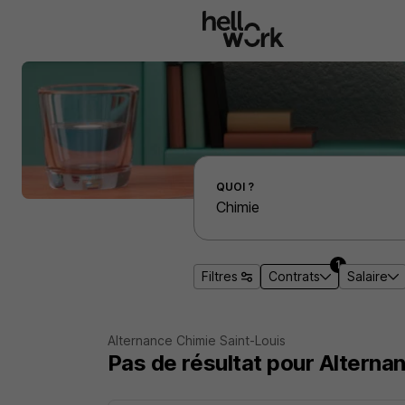
Aller au contenu principal
Effectuer une recherche d'emploi par localité
QUOI ?
1
Filtres
Contrats
Salaire
Alternance Chimie Saint-Louis
Pas de résultat pour Alterna