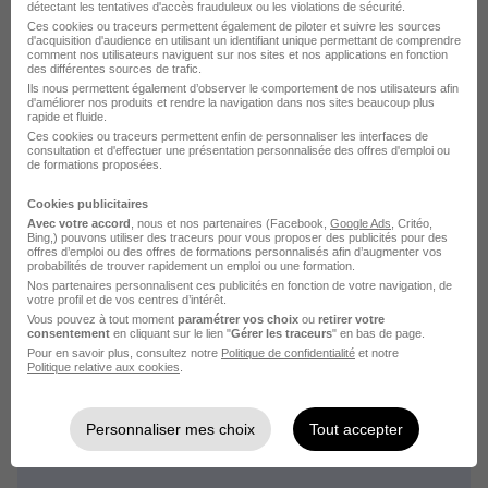
détectant les tentatives d'accès frauduleux ou les violations de sécurité.
Alternance Grenoble Santé
Ces cookies ou traceurs permettent également de piloter et suivre les sources
d'acquisition d'audience en utilisant un identifiant unique permettant de comprendre
comment nos utilisateurs naviguent sur nos sites et nos applications en fonction
Alternance Grenoble Informatique
des différentes sources de trafic.
Alternance Grenoble Vente
Ils nous permettent également d’observer le comportement de nos utilisateurs afin
d'améliorer nos produits et rendre la navigation dans nos sites beaucoup plus
rapide et fluide.
Voir plus
Ces cookies ou traceurs permettent enfin de personnaliser les interfaces de
consultation et d'effectuer une présentation personnalisée des offres d'emploi ou
de formations proposées.
Cookies publicitaires
Avec votre accord
, nous et nos partenaires (Facebook,
Google Ads
, Critéo,
Bing,) pouvons utiliser des traceurs pour vous proposer des publicités pour des
offres d’emploi ou des offres de formations personnalisés afin d’augmenter vos
Alternance par métier dans le
probabilités de trouver rapidement un emploi ou une formation.
Nos partenaires personnalisent ces publicités en fonction de votre navigation, de
domaine Ferroviaire à Grenoble
votre profil et de vos centres d’intérêt.
Vous pouvez à tout moment
paramétrer vos choix
ou
retirer votre
consentement
en cliquant sur le lien "
Gérer les traceurs
" en bas de page.
Pour en savoir plus, consultez notre
Politique de confidentialité
et notre
Alternance Grenoble Chef de bord
Politique relative aux cookies
.
Personnaliser mes choix
Tout accepter