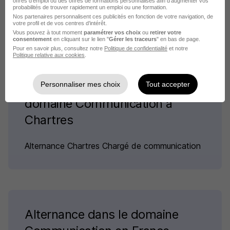
offres d’emploi ou des offres de formations personnalisés afin d’augmenter vos
Alternance Chartres Vente
probabilités de trouver rapidement un emploi ou une formation.
Nos partenaires personnalisent ces publicités en fonction de votre navigation, de
Voir plus
votre profil et de vos centres d’intérêt.
Vous pouvez à tout moment
paramétrer vos choix
ou
retirer votre
consentement
en cliquant sur le lien "
Gérer les traceurs
" en bas de page.
Pour en savoir plus, consultez notre
Politique de confidentialité
et notre
Politique relative aux cookies
.
Alternance par métier dans le
Personnaliser mes choix
Tout accepter
domaine Communication à
Chartres
Alternance Chartres Chargé de communication
Alternance dans le domaine