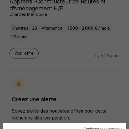
Apprenti -Constructeur de Routes et
d'Aménagement H/F
Chartres Métropole
Chartres - 28
Alternance
1 500 - 2 000 € / mois
12 mois
Voir l’offre
il y a 25 jours
Créez une alerte
Soyez alerté des nouvelles offres pour cette
recherche dès leur parution.
Continuer sans accepter