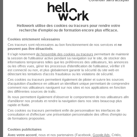
Créer mon alerte
En cliquant sur "Créer mon alerte", vous acceptez les
CGU
et déclarez avoir pris connaissance de la
Hellowork utilise des cookies ou traceurs pour rendre votre
politique de protection des données du site
recherche d’emploi ou de formation encore plus efficace.
hellowork.com.
Cookies strictement nécessaires
Ces traceurs sont nécessaires au bon fonctionnement de nos services et
ne
peuvent pas être désactivés
.
Il s'agit notamment
de l'ensemble des cookies ou traceurs
permettant de maintenir
la session de l'utilisateur active pendant sa navigation sur le site, de stocker des
informations temporaires telles que les préférences des utilisateurs, les annonces
ou les offres vues, gérer les processus d'identification de l'utilisateur, vérifier s'il
est connecté ou non, et plus globalement garantir la sécurité du site web en
détectant les tentatives d'accès frauduleux ou les violations de sécurité.
Ces cookies ou traceurs permettent également de piloter et suivre les sources
Élargissez votre recherche
d'acquisition d'audience en utilisant un identifiant unique permettant de comprendre
comment nos utilisateurs naviguent sur nos sites et nos applications en fonction
des différentes sources de trafic.
Alternance BTP Chartres
Ils nous permettent également d’observer le comportement de nos utilisateurs afin
d'améliorer nos produits et rendre la navigation dans nos sites beaucoup plus
Emploi BTP
rapide et fluide.
Emploi à Chartres
Ces cookies ou traceurs permettent enfin de personnaliser les interfaces de
consultation et d'effectuer une présentation personnalisée des offres d'emploi ou
Alternance BTP
de formations proposées.
Cookies publicitaires
Avec votre accord
, nous et nos partenaires (Facebook,
Google Ads
, Critéo,