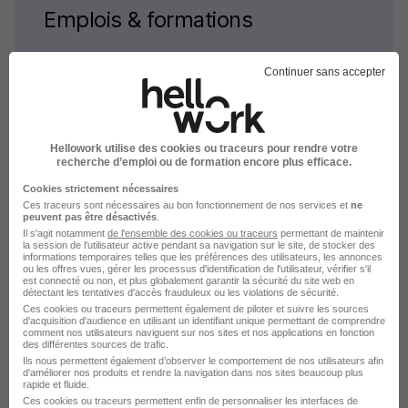
Emplois & formations
Emploi Architecture
Continuer sans accepter
Alternance Architecture
Stage Architecture
Intérim Architecture
Hellowork utilise des cookies ou traceurs pour rendre votre
recherche d’emploi ou de formation encore plus efficace.
Cookies strictement nécessaires
Ces traceurs sont nécessaires au bon fonctionnement de nos services et
ne
peuvent pas être désactivés
.
Il s'agit notamment
de l'ensemble des cookies ou traceurs
permettant de maintenir
la session de l'utilisateur active pendant sa navigation sur le site, de stocker des
Alternance par domaine à Metz
informations temporaires telles que les préférences des utilisateurs, les annonces
ou les offres vues, gérer les processus d'identification de l'utilisateur, vérifier s'il
est connecté ou non, et plus globalement garantir la sécurité du site web en
détectant les tentatives d'accès frauduleux ou les violations de sécurité.
Alternance Metz Commerce
Ces cookies ou traceurs permettent également de piloter et suivre les sources
d'acquisition d'audience en utilisant un identifiant unique permettant de comprendre
Alternance Metz Vente
comment nos utilisateurs naviguent sur nos sites et nos applications en fonction
des différentes sources de trafic.
Alternance Metz Distribution
Ils nous permettent également d’observer le comportement de nos utilisateurs afin
d'améliorer nos produits et rendre la navigation dans nos sites beaucoup plus
Alternance Metz BTP
rapide et fluide.
Ces cookies ou traceurs permettent enfin de personnaliser les interfaces de