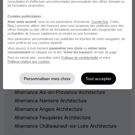
Alternance Metz Communication
consultation et d'effectuer une présentation personnalisée des offres d'emploi ou
de formations proposées.
Alternance Metz Secrétariat
Cookies publicitaires
Voir plus
Avec votre accord
, nous et nos partenaires (Facebook,
Google Ads
, Critéo,
Bing,) pouvons utiliser des traceurs pour vous proposer des publicités pour des
offres d’emploi ou des offres de formations personnalisés afin d’augmenter vos
probabilités de trouver rapidement un emploi ou une formation.
Nos partenaires personnalisent ces publicités en fonction de votre navigation, de
votre profil et de vos centres d’intérêt.
Vous pouvez à tout moment
paramétrer vos choix
ou
retirer votre
consentement
en cliquant sur le lien "
Gérer les traceurs
" en bas de page.
Alternance dans le domaine
Pour en savoir plus, consultez notre
Politique de confidentialité
et notre
Politique relative aux cookies
.
Architecture en France
Personnaliser mes choix
Tout accepter
Alternance Paris Architecture
Alternance Aix-en-Provence Architecture
Alternance Nanterre Architecture
Alternance Angers Architecture
Alternance Feuquières Architecture
Alternance Châteauneuf-sur-Loire Architecture