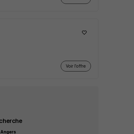
Voir l’offre
echerche
e Angers