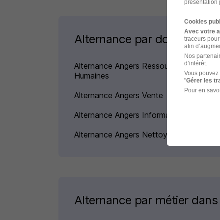
présentation 
Cookies publ
Avec votre 
Alternance par domaine à 
traceurs pour
afin d’augmen
Nos partenair
d’intérêt.
Alternance Angers Ressources
Vous pouvez 
Humaines
"
Gérer les t
Pour en savoi
Alternance Angers Vente
Alternance Angers Informatique
Alternance Angers Nettoyage
Alternance par métier dans