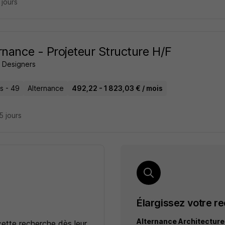
9 jours
rnance - Projeteur Structure H/F
e Designers
s - 49
Alternance
492,22 - 1 823,03 € / mois
25 jours
Élargissez votre r
Alternance Architectur
cette recherche dès leur