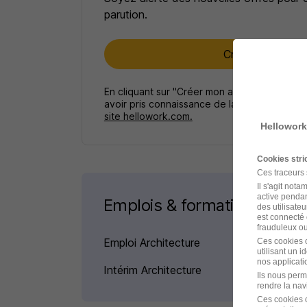
parution.
Créer mon alert
En cliquant sur "Créer mon alerte", vous ac
avoir pris connaissance de la
politique de p
site hellowork.com.
Hellowork
Cookies str
Ces traceurs
Il s'agit not
active pendan
Emplois & formations
des utilisateu
est connecté 
frauduleux ou 
Emploi Architecture
Ces cookies o
utilisant un 
nos applicatio
Intérim Architecture
Ils nous perm
rendre la nav
Ces cookies o