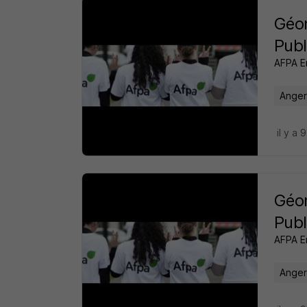
Géom
Publ
AFPA E
Anger
il y a 
Géom
Publ
AFPA E
Anger