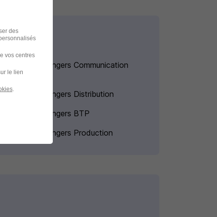
iser des
 personnalisés
de vos centres
Alternance Angers Communication
ur le lien
okies
.
Alternance Angers Distribution
Alternance Angers BTP
Alternance Angers Production