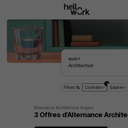
Aller au contenu principal
Effectuer une recherche d'emploi par localité
QUOI ?
1
Filtres
Contrats
Salaire
Alternance Architecture Angers
3
Offres d'Alternance
Archit