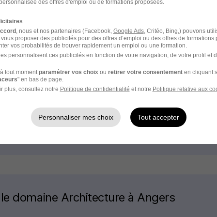
personnalisée des offres d'emploi ou de formations proposées.
icitaires
accord
, nous et nos partenaires (Facebook,
Google Ads
, Critéo, Bing,) pouvons util
Angers
 vous proposer des publicités pour des offres d’emploi ou des offres de formations
ter vos probabilités de trouver rapidement un emploi ou une formation.
es personnalisent ces publicités en fonction de votre navigation, de votre profil et 
Alternance Angers Commerce
à tout moment
paramétrer vos choix
ou
retirer votre consentement
en cliquant s
raceurs
" en bas de page.
r plus, consultez notre
Politique de confidentialité
et notre
Politique relative aux co
Alternance Angers Secrétariat
Alternance Angers Marketing
Personnaliser mes choix
Tout accepter
Alternance Angers Gestion
 le domaine Architecture à Angers