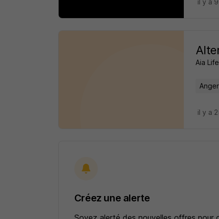
il y a 
Alte
Aia Lif
Anger
il y a 
Créez une alerte
Soyez alerté des nouvelles offres pour 