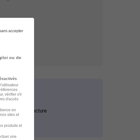
sans accepter
ploi ou de
ésactivés
.
'utilisateur
préférences
 vérifier s'il
ves d'accès
Stage Architecture
udience en
nos sites et
s produits et
ectuer une