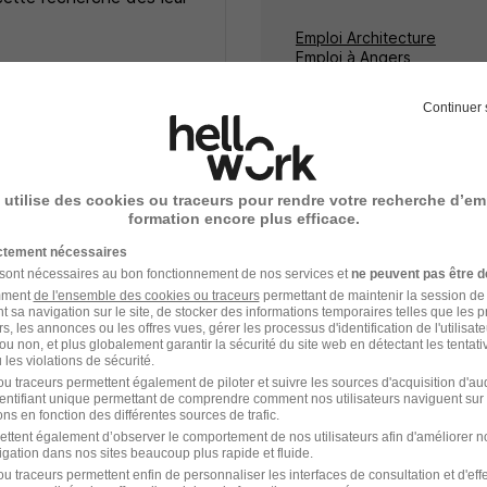
Emploi Architecture
Emploi à Angers
Alternance Architecture
e
Continuer 
ceptez les
CGU
et déclarez
rotection des données du
 utilise des cookies ou traceurs pour rendre votre recherche d’em
formation encore plus efficace.
ictement nécessaires
 sont nécessaires au bon fonctionnement de nos services et
ne peuvent pas être d
amment
de l'ensemble des cookies ou traceurs
permettant de maintenir la session de l
t sa navigation sur le site, de stocker des informations temporaires telles que les 
rs, les annonces ou les offres vues, gérer les processus d'identification de l'utilisateur,
ou non, et plus globalement garantir la sécurité du site web en détectant les tentati
les violations de sécurité.
Alternance Architecture
u traceurs permettent également de piloter et suivre les sources d'acquisition d'a
identifiant unique permettant de comprendre comment nos utilisateurs naviguent sur 
ns en fonction des différentes sources de trafic.
ettent également d’observer le comportement de nos utilisateurs afin d'améliorer no
igation dans nos sites beaucoup plus rapide et fluide.
u traceurs permettent enfin de personnaliser les interfaces de consultation et d'eff