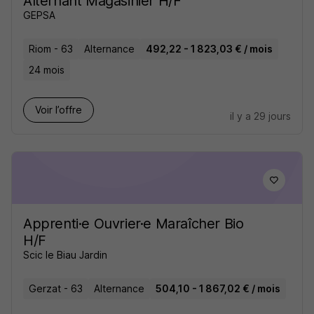
Alternant Magasinier H/F
GEPSA
Riom - 63
Alternance
492,22 - 1 823,03 € / mois
24 mois
Voir l’offre
il y a 29 jours
Apprenti·e Ouvrier·e Maraîcher Bio
H/F
Scic le Biau Jardin
Gerzat - 63
Alternance
504,10 - 1 867,02 € / mois