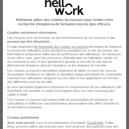
Alternance Agricole Clermont-Ferrand
Emploi Agricole
Emploi à Clermont-Ferrand
Hellowork utilise des cookies ou traceurs pour rendre votre
Alternance Agricole
recherche d’emploi ou de formation encore plus efficace.
Cookies strictement nécessaires
Ces traceurs sont nécessaires au bon fonctionnement de nos services et
ne
peuvent pas être désactivés
.
Il s'agit notamment
de l'ensemble des cookies ou traceurs
permettant de maintenir
la session de l'utilisateur active pendant sa navigation sur le site, de stocker des
informations temporaires telles que les préférences des utilisateurs, les annonces
Emplois & formations
ou les offres vues, gérer les processus d'identification de l'utilisateur, vérifier s'il
est connecté ou non, et plus globalement garantir la sécurité du site web en
détectant les tentatives d'accès frauduleux ou les violations de sécurité.
Emploi Agricole
Ces cookies ou traceurs permettent également de piloter et suivre les sources
d'acquisition d'audience en utilisant un identifiant unique permettant de comprendre
comment nos utilisateurs naviguent sur nos sites et nos applications en fonction
Alternance Agricole
des différentes sources de trafic.
Stage Agricole
Ils nous permettent également d’observer le comportement de nos utilisateurs afin
d'améliorer nos produits et rendre la navigation dans nos sites beaucoup plus
rapide et fluide.
Intérim Agricole
Ces cookies ou traceurs permettent enfin de personnaliser les interfaces de
consultation et d'effectuer une présentation personnalisée des offres d'emploi ou
de formations proposées.
Cookies publicitaires
Avec votre accord
, nous et nos partenaires (Facebook,
Google Ads
, Critéo,
Bing,) pouvons utiliser des traceurs pour vous proposer des publicités pour des