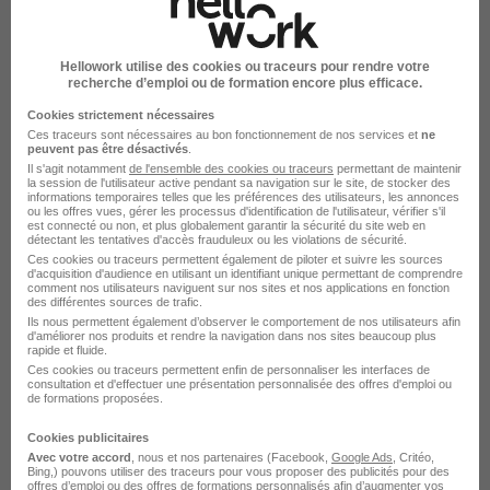
Créer mon alerte
En cliquant sur "Créer mon alerte", vous acceptez les
Hellowork utilise des cookies ou traceurs pour rendre votre
CGU
et déclarez avoir pris connaissance de la
recherche d’emploi ou de formation encore plus efficace.
politique de protection des données du site
Cookies strictement nécessaires
hellowork.com.
Ces traceurs sont nécessaires au bon fonctionnement de nos services et
ne
peuvent pas être désactivés
.
Il s'agit notamment
de l'ensemble des cookies ou traceurs
permettant de maintenir
la session de l'utilisateur active pendant sa navigation sur le site, de stocker des
informations temporaires telles que les préférences des utilisateurs, les annonces
ou les offres vues, gérer les processus d'identification de l'utilisateur, vérifier s'il
est connecté ou non, et plus globalement garantir la sécurité du site web en
détectant les tentatives d'accès frauduleux ou les violations de sécurité.
Ces cookies ou traceurs permettent également de piloter et suivre les sources
d'acquisition d'audience en utilisant un identifiant unique permettant de comprendre
comment nos utilisateurs naviguent sur nos sites et nos applications en fonction
Élargissez votre recherche
des différentes sources de trafic.
Ils nous permettent également d’observer le comportement de nos utilisateurs afin
Alternance Agricole Lyon
d'améliorer nos produits et rendre la navigation dans nos sites beaucoup plus
rapide et fluide.
Ces cookies ou traceurs permettent enfin de personnaliser les interfaces de
Emploi Agricole
consultation et d'effectuer une présentation personnalisée des offres d'emploi ou
Emploi à Lyon
de formations proposées.
Alternance Agricole
Cookies publicitaires
Avec votre accord
, nous et nos partenaires (Facebook,
Google Ads
, Critéo,
Bing,) pouvons utiliser des traceurs pour vous proposer des publicités pour des
offres d’emploi ou des offres de formations personnalisés afin d’augmenter vos