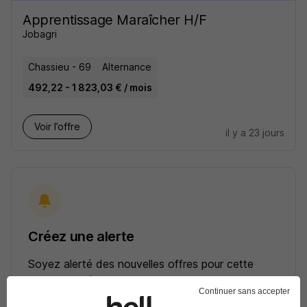
Apprentissage Maraîcher H/F
Jobagri
Chassieu - 69
Alternance
492,22 - 1 823,03 € / mois
Voir l’offre
il y a 23 jours
Créez une alerte
Soyez alerté des nouvelles offres pour cette
recherche dès leur parution.
Continuer sans accepter