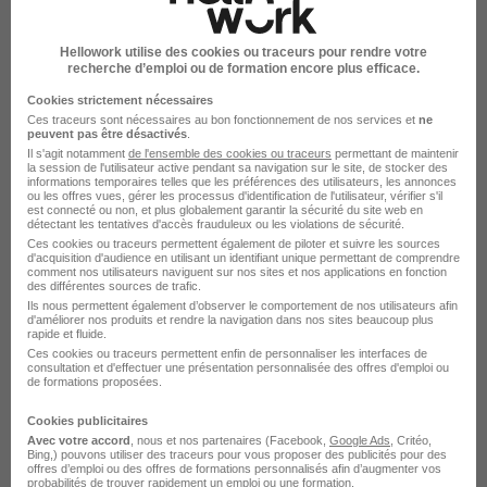
Sainte-Julie
Hellowork utilise des cookies ou traceurs pour rendre votre
Alternance Sainte-Julie Recherche
recherche d’emploi ou de formation encore plus efficace.
Alternance Sainte-Julie Production
Cookies strictement nécessaires
Ces traceurs sont nécessaires au bon fonctionnement de nos services et
ne
peuvent pas être désactivés
.
Il s'agit notamment
de l'ensemble des cookies ou traceurs
permettant de maintenir
la session de l'utilisateur active pendant sa navigation sur le site, de stocker des
informations temporaires telles que les préférences des utilisateurs, les annonces
ou les offres vues, gérer les processus d'identification de l'utilisateur, vérifier s'il
est connecté ou non, et plus globalement garantir la sécurité du site web en
détectant les tentatives d'accès frauduleux ou les violations de sécurité.
Alternance par métier dans le
Ces cookies ou traceurs permettent également de piloter et suivre les sources
d'acquisition d'audience en utilisant un identifiant unique permettant de comprendre
domaine Achat à Sainte-Julie
comment nos utilisateurs naviguent sur nos sites et nos applications en fonction
des différentes sources de trafic.
Ils nous permettent également d’observer le comportement de nos utilisateurs afin
d'améliorer nos produits et rendre la navigation dans nos sites beaucoup plus
Alternance Sainte-Julie Acheteur
rapide et fluide.
Ces cookies ou traceurs permettent enfin de personnaliser les interfaces de
consultation et d'effectuer une présentation personnalisée des offres d'emploi ou
de formations proposées.
Cookies publicitaires
Avec votre accord
, nous et nos partenaires (Facebook,
Google Ads
, Critéo,
Bing,) pouvons utiliser des traceurs pour vous proposer des publicités pour des
Alternance dans le domaine
offres d’emploi ou des offres de formations personnalisés afin d’augmenter vos
probabilités de trouver rapidement un emploi ou une formation.