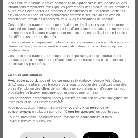
la session de l'utilisateur active pendant sa navigation sur le site, de stocker des
Voir l’offre
informations temporaires telles que les préférences des utilisateurs, les annonces
il y a 4 jours
ou les offres vues, gérer les processus d'identification de l'utilisateur, vérifier s'il
est connecté ou non, et plus globalement garantir la sécurité du site web en
détectant les tentatives d'accès frauduleux ou les violations de sécurité.
Ces cookies ou traceurs permettent également de piloter et suivre les sources
d'acquisition d'audience en utilisant un identifiant unique permettant de comprendre
comment nos utilisateurs naviguent sur nos sites et nos applications en fonction
des différentes sources de trafic.
Ils nous permettent également d’observer le comportement de nos utilisateurs afin
d'améliorer nos produits et rendre la navigation dans nos sites beaucoup plus
rapide et fluide.
Stage Assistant Marketing &
Ces cookies ou traceurs permettent enfin de personnaliser les interfaces de
consultation et d'effectuer une présentation personnalisée des offres d'emploi ou
Développement Commercial H/F
de formations proposées.
Reso France
Cookies publicitaires
Avec votre accord
, nous et nos partenaires (Facebook,
Google Ads
, Critéo,
Nantes - 44
Stage
12,31 € / heure
Bing,) pouvons utiliser des traceurs pour vous proposer des publicités pour des
offres d’emploi ou des offres de formations personnalisés afin d’augmenter vos
probabilités de trouver rapidement un emploi ou une formation.
Nos partenaires personnalisent ces publicités en fonction de votre navigation, de
Voir l’offre
votre profil et de vos centres d’intérêt.
il y a 4 jours
Vous pouvez à tout moment
paramétrer vos choix
ou
retirer votre
consentement
en cliquant sur le lien "
Gérer les traceurs
" en bas de page.
Pour en savoir plus, consultez notre
Politique de confidentialité
et notre
Politique relative aux cookies
.