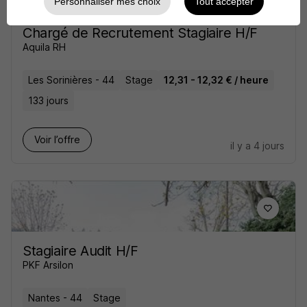
Personnaliser mes choix
Tout accepter
Chargé de Recrutement Stagiaire H/F
Aquila RH
Les Sorinières - 44
Stage
12,31 - 12,32 € / heure
133 jours
Voir l’offre
il y a 4 jours
Stagiaire Audit H/F
PKF Arsilon
Nantes - 44
Stage