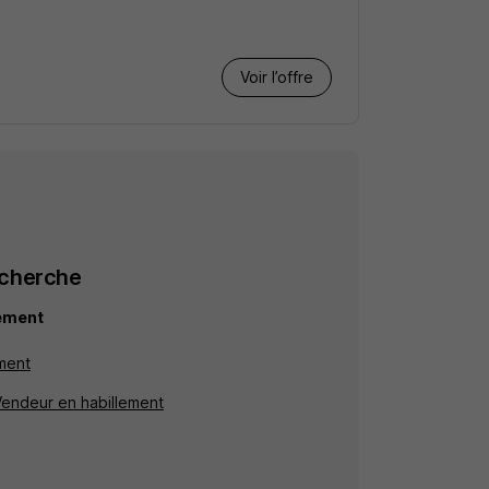
Voir l’offre
echerche
lement
ment
 Vendeur en habillement