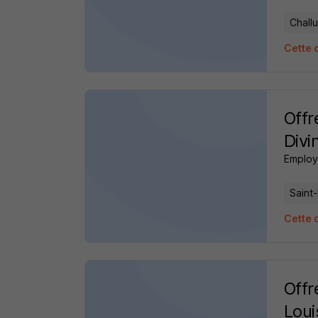
Challu
Cette o
Offr
Divi
Employ
Saint
Cette o
Offr
Loui