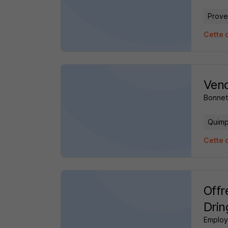
Prove
Cette o
Vend
Bonnet
Quimp
Cette 
Offr
Drin
Employ