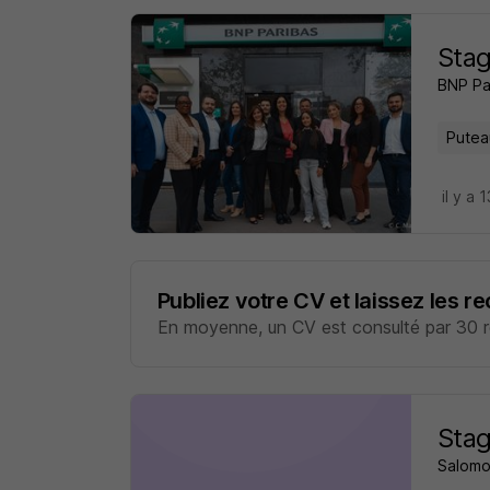
Stag
BNP Pa
Putea
il y a 
Publiez votre CV et laissez les r
En moyenne, un CV est consulté par 30 re
Stag
Salomo