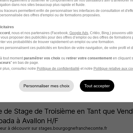
ettent également d’observer le comportement de nos utilisateurs afin d'améliorer no
igation dans nos sites beaucoup plus rapide et fluide.
ffre n’est plus disponible depuis le 11/06/26
u traceurs permettent enfin de personnaliser les interfaces de consultation et d'eff
personnalisée des offres d'emploi ou de formations proposées.
icitaires
accord
, nous et nos partenaires (Facebook,
Google Ads
, Critéo, Bing,) pouvons util
 vous proposer des publicités pour des offres d’emploi ou des offres de formations
e de Stage de Troisième en Tant que Vend
ter vos probabilités de trouver rapidement un emploi ou une formation.
oire de Mode Delinotte Guillemard Sarl à
es personnalisent ces publicités en fonction de votre navigation, de votre profil et 
eur à découvrir sur stages.bourgognefranchecomte.fr
à tout moment
paramétrer vos choix
ou
retirer votre consentement
en cliquant s
raceurs
" en bas de page.
r plus, consultez notre
Politique de confidentialité
et notre
Politique relative aux co
y Orée de Puisaye - 89
Stage
Temps partiel
ffre n’est plus disponible depuis le 11/06/26
Personnaliser mes choix
Tout accepter
e de Stage de Troisième en Tant que Vend
ada à Avallon H/F
eur à découvrir sur stages.bourgognefranchecomte.fr