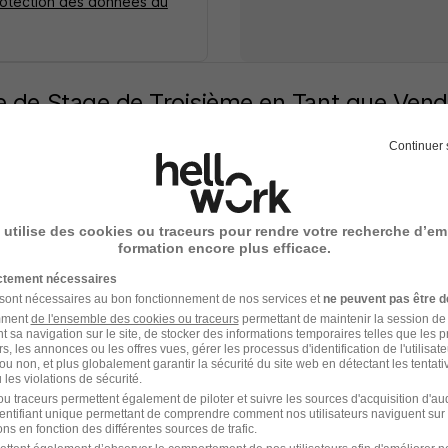
rotection des données du
e de Stage de Troisième en Tant que Vend
s à Avallon H/F
Continuer 
eur à découvrir sur stages.bourgognefranchecomte.fr
ncy - 89
Stage
Temps partiel
 utilise des cookies ou traceurs pour rendre votre recherche d’em
ffre n’est plus disponible depuis le 11/06/26
formation encore plus efficace.
ictement nécessaires
 sont nécessaires au bon fonctionnement de nos services et
ne peuvent pas être d
amment
de l'ensemble des cookies ou traceurs
permettant de maintenir la session de l
t sa navigation sur le site, de stocker des informations temporaires telles que les 
e de Stage de Troisième en Tant que Vend
rs, les annonces ou les offres vues, gérer les processus d'identification de l'utilisateur,
ou non, et plus globalement garantir la sécurité du site web en détectant les tentati
enne Concept Store à Decize H/F
les violations de sécurité.
eur à découvrir sur stages.bourgognefranchecomte.fr
u traceurs permettent également de piloter et suivre les sources d'acquisition d'a
identifiant unique permettant de comprendre comment nos utilisateurs naviguent sur 
ns en fonction des différentes sources de trafic.
e - 58
Stage
Temps partiel