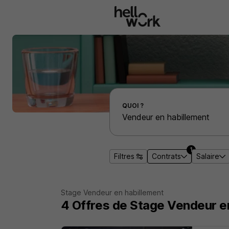
Aller au contenu principal
Effectuer une recherche d'emploi par localité
QUOI ?
1
Filtres
Contrats
Salaire
Stage Vendeur en habillement
4
Offres de Stage
Vendeur e