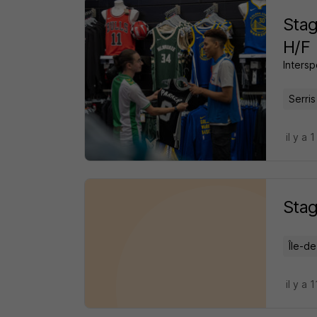
Stag
H/F
Intersp
Serris
il y a 1
Stag
Île-d
il y a 