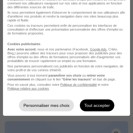
comment nos utilisateurs naviguent sur nos sites et nos applications en fonction
des différentes sources de trafic.
Voir l’offre
Ils nous permettent également d’observer le comportement de nos utilisateurs afin
il y a 3 jours
d'améliorer nos produits et rendre la navigation dans nos sites beaucoup plus
rapide et fluide.
Ces cookies ou traceurs permettent enfin de personnaliser les interfaces de
consultation et d'effectuer une présentation personnalisée des offres d'emploi ou
de formations proposées.
Cookies publicitaires
Avec votre accord
, nous et nos partenaires (Facebook,
Google Ads
, Critéo,
Bing,) pouvons utiliser des traceurs pour vous proposer des publicités pour des
offres d’emploi ou des offres de formations personnalisés afin d’augmenter vos
Stagiaire Assistant Commercial -
probabilités de trouver rapidement un emploi ou une formation.
Communication H/F
Nos partenaires personnalisent ces publicités en fonction de votre navigation, de
votre profil et de vos centres d’intérêt.
Docaposte
Vous pouvez à tout moment
paramétrer vos choix
ou
retirer votre
consentement
en cliquant sur le lien "
Gérer les traceurs
" en bas de page.
Pour en savoir plus, consultez notre
Politique de confidentialité
et notre
Sophia-Antipolis - 06
Stage
Politique relative aux cookies
.
Voir l’offre
Personnaliser mes choix
Tout accepter
il y a 4 jours