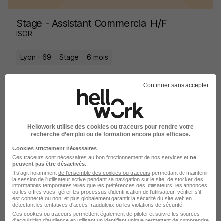
Stage - Assistant Commercial H/F
ISOR
Lyon - 69
Stage
6 mois
Voir l’offre
Continuer sans accepter
il y a 3 jours
Hellowork utilise des cookies ou traceurs pour rendre votre
recherche d’emploi ou de formation encore plus efficace.
Cookies strictement nécessaires
Ces traceurs sont nécessaires au bon fonctionnement de nos services et
ne
Stage - Assistant Commercial et
peuvent pas être désactivés
.
Il s'agit notamment
de l'ensemble des cookies ou traceurs
permettant de maintenir
Administratif H/F
la session de l'utilisateur active pendant sa navigation sur le site, de stocker des
informations temporaires telles que les préférences des utilisateurs, les annonces
CFA INSTA
ou les offres vues, gérer les processus d'identification de l'utilisateur, vérifier s'il
est connecté ou non, et plus globalement garantir la sécurité du site web en
détectant les tentatives d'accès frauduleux ou les violations de sécurité.
Paris - 75
Stage
2 mois
Ces cookies ou traceurs permettent également de piloter et suivre les sources
d'acquisition d'audience en utilisant un identifiant unique permettant de comprendre