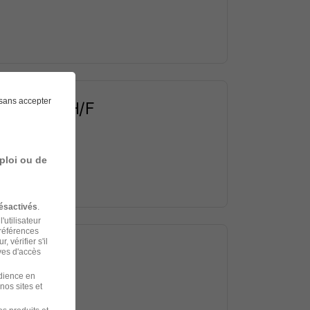
sans accepter
 de Vélos H/F
ploi ou de
ésactivés
.
'utilisateur
préférences
 vérifier s'il
ves d'accès
udience en
nos sites et