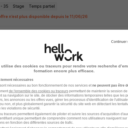
 - 35
Stage
Temps partiel
ffre n’est plus disponible depuis le 11/06/26
Continuer 
e de Découverte en Atelier de Réparation
eur à découvrir sur stages.ideo.bretagne.bzh
er - 29
Stage
Temps partiel
 utilise des cookies ou traceurs pour rendre votre recherche d’em
formation encore plus efficace.
offre n’est plus disponible depuis le 09/06/26
ictement nécessaires
 sont nécessaires au bon fonctionnement de nos services et
ne peuvent pas être d
amment
de l'ensemble des cookies ou traceurs
permettant de maintenir la session de l
t sa navigation sur le site, de stocker des informations temporaires telles que les 
rs, les annonces ou les offres vues, gérer les processus d'identification de l'utilisateur,
e Découverte - Réparateur Vélo H/F
ou non, et plus globalement garantir la sécurité du site web en détectant les tentati
les violations de sécurité.
eur à découvrir sur stages.ideo.bretagne.bzh
u traceurs permettent également de piloter et suivre les sources d'acquisition d'a
identifiant unique permettant de comprendre comment nos utilisateurs naviguent sur 
ns en fonction des différentes sources de trafic.
-Malo - 35
Stage
Temps partiel