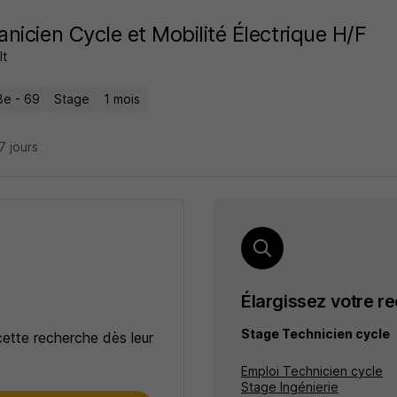
nicien Cycle et Mobilité Électrique H/F
lt
8e - 69
Stage
1 mois
27 jours
Élargissez votre r
Stage Technicien cycle
cette recherche dès leur
Emploi Technicien cycle
Stage Ingénierie