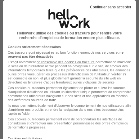
Continuer sans accepter
Stage Psychologue H/F
Groupe Hospitalier Paul Guiraud
Hellowork utilise des cookies ou traceurs pour rendre votre
Villejuif - 94
Stage
Temps partiel
recherche d’emploi ou de formation encore plus efficace.
Cookies strictement nécessaires
Cette offre n’est plus disponible depuis le 30/06/26
Ces traceurs sont nécessaires au bon fonctionnement de nos services et
ne
peuvent pas être désactivés
.
Il s'agit notamment
de l'ensemble des cookies ou traceurs
permettant de maintenir
la session de l'utilisateur active pendant sa navigation sur le site, de stocker des
informations temporaires telles que les préférences des utilisateurs, les annonces
ou les offres vues, gérer les processus d'identification de l'utilisateur, vérifier s'il
est connecté ou non, et plus globalement garantir la sécurité du site web en
détectant les tentatives d'accès frauduleux ou les violations de sécurité.
Ces cookies ou traceurs permettent également de piloter et suivre les sources
d'acquisition d'audience en utilisant un identifiant unique permettant de comprendre
Stages Psychologie 2026 - 2027 H/F
comment nos utilisateurs naviguent sur nos sites et nos applications en fonction
des différentes sources de trafic.
Centre Hospitalier La Chartreuse
Ils nous permettent également d’observer le comportement de nos utilisateurs afin
d'améliorer nos produits et rendre la navigation dans nos sites beaucoup plus
rapide et fluide.
Dijon - 21
Stage
Temps partiel
Ces cookies ou traceurs permettent enfin de personnaliser les interfaces de
consultation et d'effectuer une présentation personnalisée des offres d'emploi ou
de formations proposées.
Cette offre n’est plus disponible depuis le 20/06/26
Cookies publicitaires